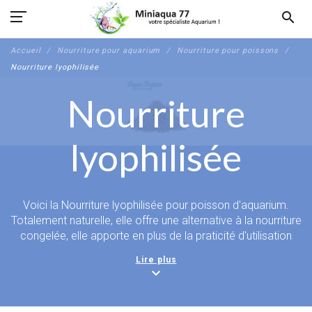
search
Accueil
Nourriture pour aquarium
Nourriture pour poissons
Nourriture lyophilisée
Nourriture
lyophilisée
Voici la Nourriture lyophilisée pour poisson d'aquarium.
Totalement naturelle, elle offre une alternative à la nourriture
congelée, elle apporte en plus de la praticité d'utilisation
une nouvelle façon de nourrir vos poissons d'aquarium. Que
Lire plus
ce soit en complément ou en nourriture principale, cette
expand_more
forme nourriture particulièrement appétente pour vos
animaux est riche en protéine et ressemble aux proies