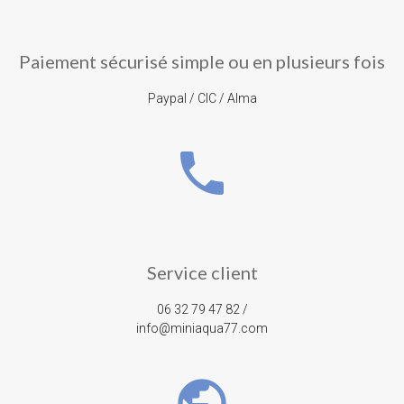
Paiement sécurisé simple ou en plusieurs fois
Paypal / CIC / Alma
phone
Service client
06 32 79 47 82 /
info@miniaqua77.com
public