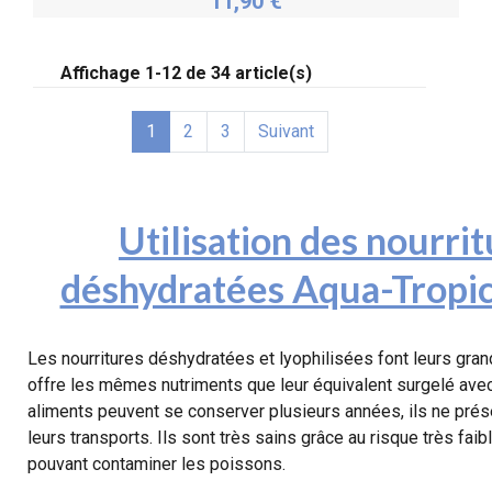
11,90 €
Acheter
Affichage 1-12 de 34 article(s)
1
2
3
Suivant
Utilisation des nourrit
déshydratées Aqua-Tropic
Les nourritures déshydratées et lyophilisées font leurs grand
offre les mêmes nutriments que leur équivalent surgelé ave
aliments peuvent se conserver plusieurs années, ils ne prés
leurs transports. Ils sont très sains grâce au risque très fai
pouvant contaminer les poissons.