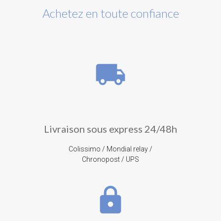
Achetez en toute confiance
local_shipping
Livraison sous express 24/48h
Colissimo / Mondial relay /
Chronopost / UPS
lock