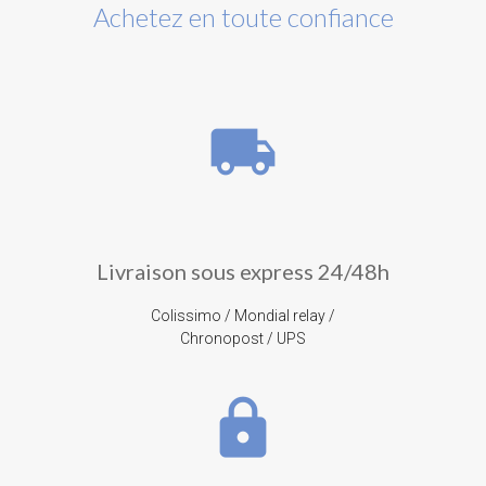
Achetez en toute confiance
local_shipping
Livraison sous express 24/48h
Colissimo / Mondial relay /
Chronopost / UPS
lock