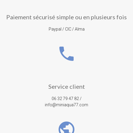
Paiement sécurisé simple ou en plusieurs fois
Paypal / CIC / Alma
phone
Service client
06 32 79 47 82 /
info@miniaqua77.com
public