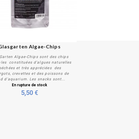
Glasgarten Algae-Chips
Garten Algae-Chips sont des chips
les constituées d'algues naturelles
échées et très appréciées des
rgots, crevettes et des poissons de
d d'aquarium. Les snacks sont...
Plus de détails
En rupture de stock
5,50 €