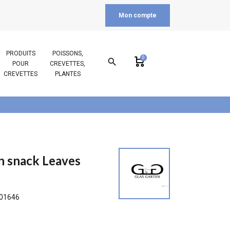
Mon compte
PRODUITS
POISSONS,
0
search
POUR
CREVETTES,
CREVETTES
PLANTES
n snack Leaves
01646