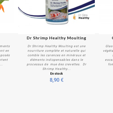
Dr Shrimp Healthy Moulting
éments
Dr Shrimp Healthy Moulting est une
Glas
ant en
nourriture complète et naturelle qui
végéta
mposés
comble les carences en minéraux et
s
rtent
éléments indispensables dans le
esca
..
processus de mue des crevettes. Dr
fon
Acheter
Shrimp Healthy...
En stock
8,90 €