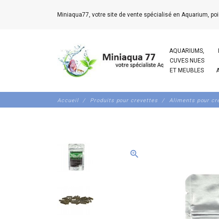
Miniaqua77, votre site de vente spécialisé en Aquarium, poi
AQUARIUMS,
CUVES NUES
ET MEUBLES
Accueil
Produits pour crevettes
Aliments pour cr
zoom_in