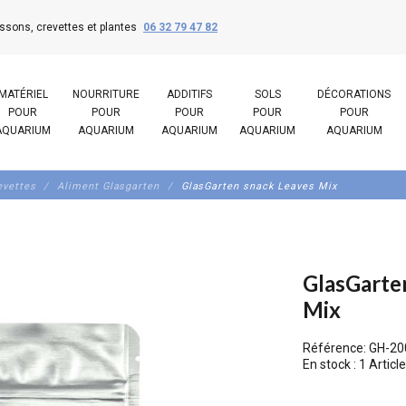
ssons, crevettes et plantes
06 32 79 47 82
MATÉRIEL
NOURRITURE
ADDITIFS
SOLS
DÉCORATIONS
POUR
POUR
POUR
POUR
POUR
AQUARIUM
AQUARIUM
AQUARIUM
AQUARIUM
AQUARIUM
evettes
Aliment Glasgarten
GlasGarten snack Leaves Mix
GlasGarte
Mix
Référence:
GH-20
En stock :
1 Article