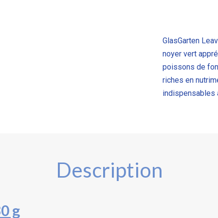
GlasGarten Leav
noyer vert
appré
poissons de fon
riches en
nutrime
indispensables 
Description
0 g