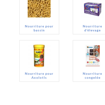
Nourriture pour
Nourriture
bassin
d’élevage
Nourriture pour
Nourriture
Axolotls
congelée