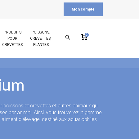
Mon compte
PRODUITS
POISSONS,
0
search
POUR
CREVETTES,
CREVETTES
PLANTES
rium
ur poissons et crevettes et autres animaux qui
ssés par animal. Ainsi, vous trouverez la gamme
 aliment d'élevage, destiné aux aquariophiles
 la catégorie, gros conditionnement destiné aux
 vendue par correspondance, il s'agit d'un