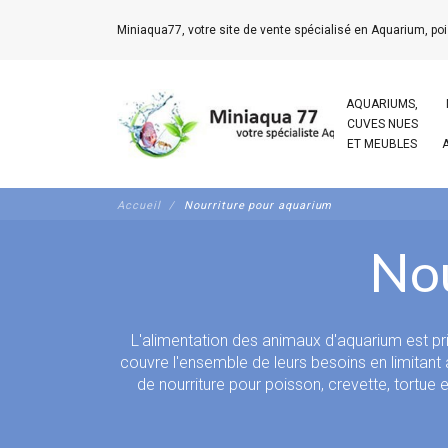
Miniaqua77, votre site de vente spécialisé en Aquarium, poi
AQUARIUMS,
CUVES NUES
ET MEUBLES
Accueil
Nourriture pour aquarium
Nou
L'alimentation des animaux d'aquarium est pri
couvre l'ensemble de leurs besoins en limitant
de nourriture pour
poisson
,
crevette,
tortue e
aimant reproduire leurs animaux. La catégorie,
grosses structures comme les clubs aquari