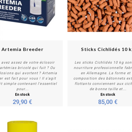
Artemia Breeder
Sticks Cichlidés 10 
avez assez de votre éclosoir
Les sticks Cichlidés 10 kg son
artémias bricolé qui fuit ? Ou
nourriture professionnelle fab
losions qui avortent ? Artemia
en Allemagne. La forme et 
Acheter
Acheter
r est fait pour vous ! Il s'agit
composition des bâtonnets ex
it simple contenant l'essentiel
flottants conviennent aux cich
pour...
de bonne taille et...
En stock
En stock
29,90 €
85,00 €