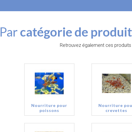
diquant les aliments congelés que nous proposons habituellemen
Par
catégorie de produi
Retrouvez également ces produits 
Nourriture pour
Nourriture pou
poissons
crevettes