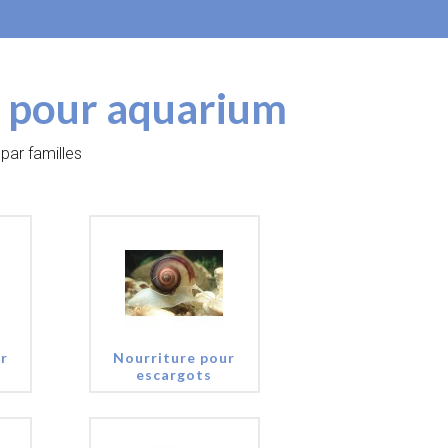
t en magasin.
t pour aquarium
par familles
r
Nourriture pour
escargots