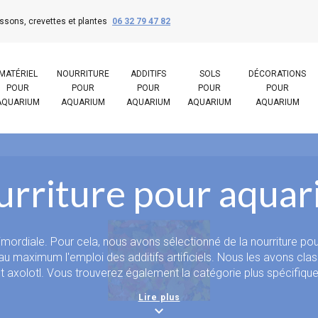
ssons, crevettes et plantes
06 32 79 47 82
MATÉRIEL
NOURRITURE
ADDITIFS
SOLS
DÉCORATIONS
POUR
POUR
POUR
POUR
POUR
AQUARIUM
AQUARIUM
AQUARIUM
AQUARIUM
AQUARIUM
rriture pour aqua
mordiale. Pour cela, nous avons sélectionné de la nourriture po
 au maximum l'emploi des additifs artificiels. Nous les avons cla
t axolotl. Vous trouverez également la catégorie plus spécifique
 distributeur de nourriture pour poisson en cas d'absence. Enfin
Lire plus
ophiles, musées, etc. La catégorie nourriture congelée n'est pas
expand_more