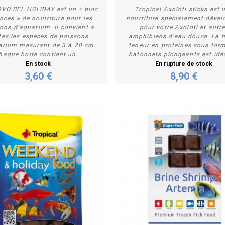
VO BEL HOLIDAY est un « bloc
Tropical Axolotl sticks est 
nces » de nourriture pour les
nourriture spécialement dével
ons d'aquarium. Il convient à
pour votre Axolotl et autr
Acheter
Plus de détails
tes les espèces de poissons
amphibiens d'eau douce. La 
arium mesurant de 3 à 20 cm.
teneur en protéines sous for
haque boite contient un...
bâtonnets plongeants est idéa
En stock
En rupture de stock
3,60 €
8,90 €