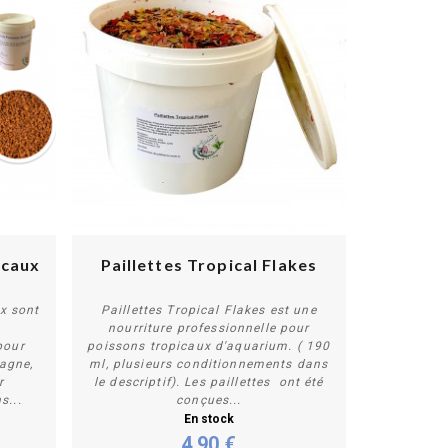
icaux
Paillettes Tropical Flakes
x sont
Paillettes Tropical Flakes est une
nourriture professionnelle pour
pour
poissons tropicaux d'aquarium. ( 190
Personnaliser
agne,
ml, plusieurs conditionnements dans
r
le descriptif). Les paillettes ont été
s...
conçues...
En stock
4,90 €