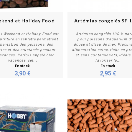
kend et Holiday Food
Artémias congelés SF 
al Weekend et Holiday Food est
Artémias congelés 100 % nat
urriture en tablette permettant
pour poissons d'aquarium d
imentation des poissons, des
douce et d'eau de mer. Procur
Acheter
Plus de détails
ttes et des crustacés pendant
alimentation saine, riche en pr
vacances. Parfois appelé bloc
et sans contaminants, idéale
vacances, cet...
favoriser la...
En stock
En stock
3,90 €
2,95 €