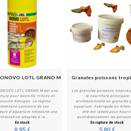
RONOVO LOTL GRANO M
Granules poissons trop
RONOVO LOTL GRANO M est une
Les granules poissons tropicau
iture pour axolotls, tritons et
la nourriture principale
nouille Xénopes. Le régime
professionnelle en granulés 
Acheter
Personnaliser
imentaire carnivore de ces
aquarium. Fabriquée en Allem
eurs d'aquarium nécessite une
elle est idéale pour nourri
imentation adaptée à la...
quotidiennement les poisson
En stock
En rupture de stock
8,95 €
5,80 €