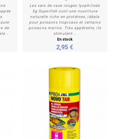
une
Les vers de vase rouges lyophilisés
oppée
5g Superfish sont une nourriture
es
naturelle riche en protéines, idéale
Acheter
haute
pour poissons tropicaux et certains
me de
poissons marins. Très appétents, ils
le...
stimulent...
En stock
2,95 €