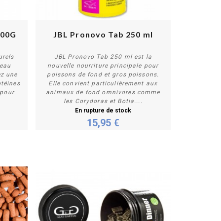
100G
JBL Pronovo Tab 250 ml
urels
JBL Pronovo Tab 250 ml est la
'eau
nouvelle nourriture principale pour
ez une
poissons de fond et gros poissons.
Plus de détails
otéines
Elle convient particulièrement aux
 pour
animaux de fond omnivores comme
les Corydoras et Botia....
En rupture de stock
15,95 €