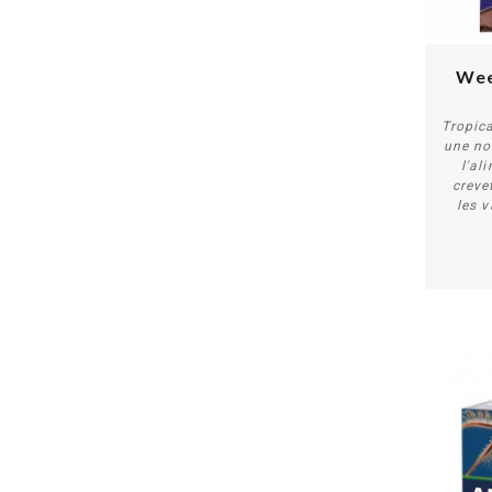
Wee
Tropic
une no
l'al
creve
les 