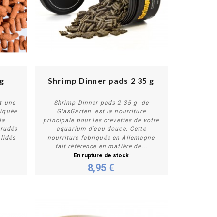
kg
Shrimp Dinner pads 2 35 g
t une
Shrimp Dinner pads 2 35 g de
riquée
GlasGarten est la nourriture
la
principale pour les crevettes de votre
Plus de détails
trudés
aquarium d'eau douce. Cette
lidés
nourriture fabriquée en Allemagne
fait référence en matière de...
En rupture de stock
8,95 €