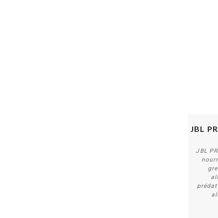
JBL P
JBL P
nourr
gre
al
prédat
al