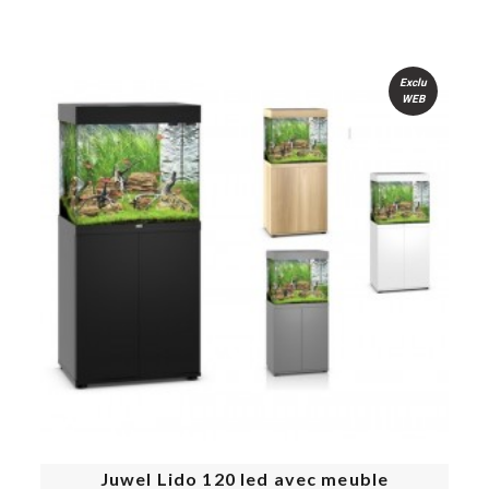
u
Exclu
WEB
m
Juwel Lido 120 led avec meuble