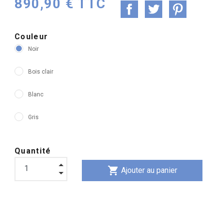
890,90 € TTC
Couleur
Noir
Bois clair
Blanc
Gris
Quantité
shopping_cart
Ajouter au panier