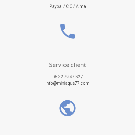
Paypal / CIC / Alma
phone
Service client
06 32 79 47 82 /
info@miniaqua77.com
public