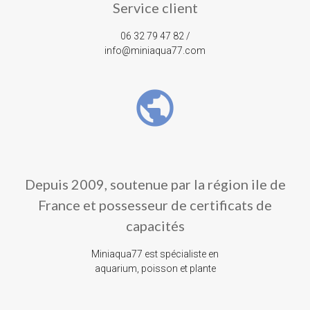
Service client
06 32 79 47 82 /
info@miniaqua77.com
public
Depuis 2009, soutenue par la région ile de
France et possesseur de certificats de
capacités
Miniaqua77 est spécialiste en
aquarium, poisson et plante