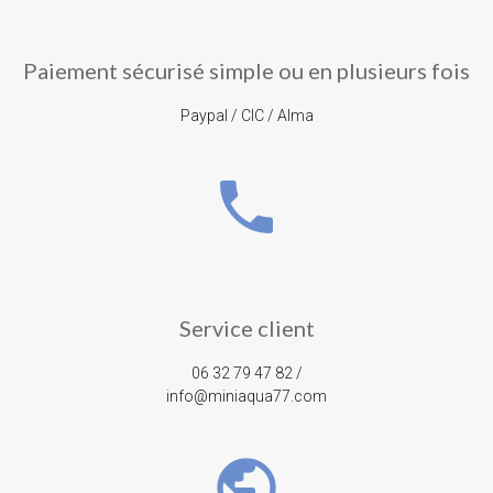
Paiement sécurisé simple ou en plusieurs fois
Paypal / CIC / Alma
phone
Service client
06 32 79 47 82 /
info@miniaqua77.com
public