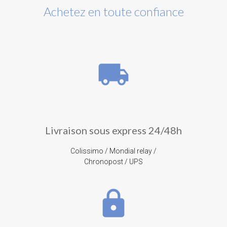
Achetez en toute confiance
local_shipping
Livraison sous express 24/48h
Colissimo / Mondial relay /
Chronopost / UPS
lock