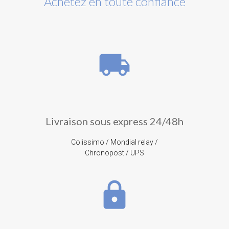
Achetez en toute confiance
local_shipping
Livraison sous express 24/48h
Colissimo / Mondial relay /
Chronopost / UPS
lock