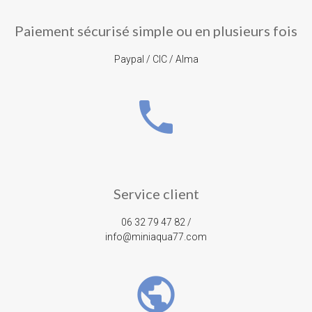
Paiement sécurisé simple ou en plusieurs fois
Paypal / CIC / Alma
phone
Service client
06 32 79 47 82 /
info@miniaqua77.com
public