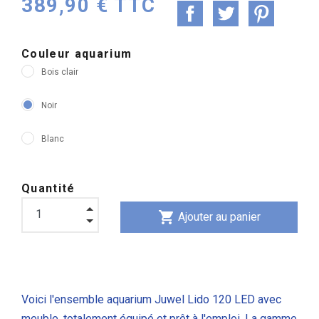
389,90 € TTC
Couleur aquarium
Bois clair
Noir
Blanc
Quantité
shopping_cart
Ajouter au panier
Voici l'ensemble aquarium Juwel Lido 120 LED avec
meuble, totalement
équipé et prêt à l'emploi
. La gamme