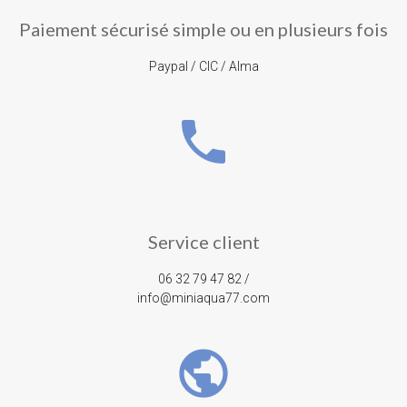
Paiement sécurisé simple ou en plusieurs fois
Paypal / CIC / Alma
phone
Service client
06 32 79 47 82 /
info@miniaqua77.com
public