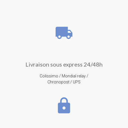
local_shipping
Livraison sous express 24/48h
Colissimo / Mondial relay /
Chronopost / UPS
lock