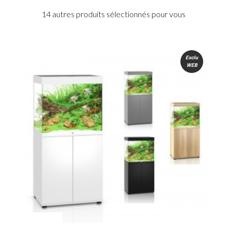
14 autres produits sélectionnés pour vous
u
Exclu
WEB
PROMO !