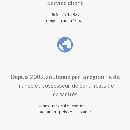
Service client
06 32 79 47 82 /
info@miniaqua77.com
public
Depuis 2009, soutenue par la région ile de
France et possesseur de certificats de
capacités
Miniaqua77 est spécialiste en
aquarium, poisson et plante