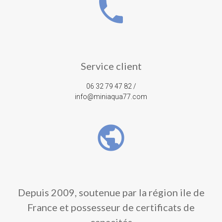
phone
Service client
06 32 79 47 82 /
info@miniaqua77.com
public
Depuis 2009, soutenue par la région ile de
France et possesseur de certificats de
capacités