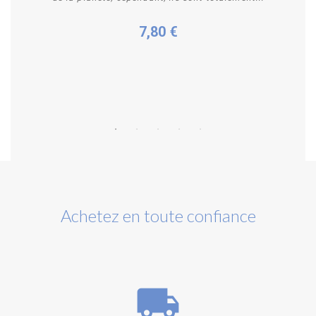
7,80 €
Personnaliser
Achetez en toute confiance
local_shipping