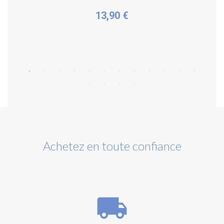
13,90 €
Acheter
Achetez en toute confiance
local_shipping