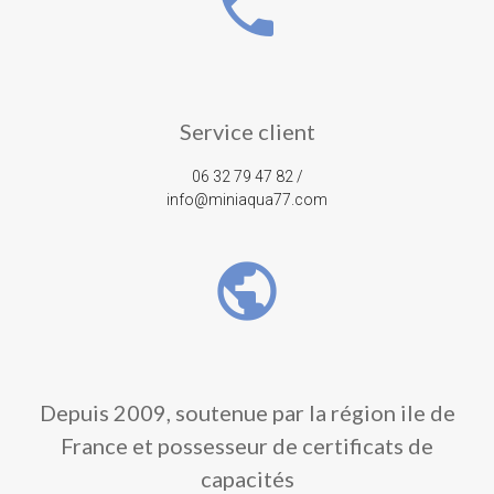
phone
Service client
06 32 79 47 82 /
info@miniaqua77.com
public
Depuis 2009, soutenue par la région ile de
France et possesseur de certificats de
capacités