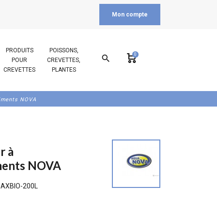
Mon compte
PRODUITS
POISSONS,
0
search
POUR
CREVETTES,
CREVETTES
PLANTES
timents NOVA
r à
ments NOVA
AXBIO-200L