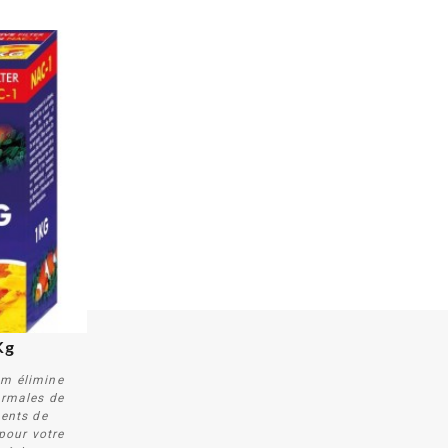
Kg
um élimine
ormales de
ments de
 pour votre