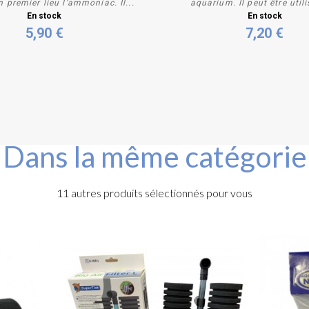
 premier lieu l’ammoniac. Il...
aquarium. Il peut être utili
Acheter
Acheter
En stock
En stock
5,90 €
7,20 €
Dans la même catégorie
11 autres produits sélectionnés pour vous