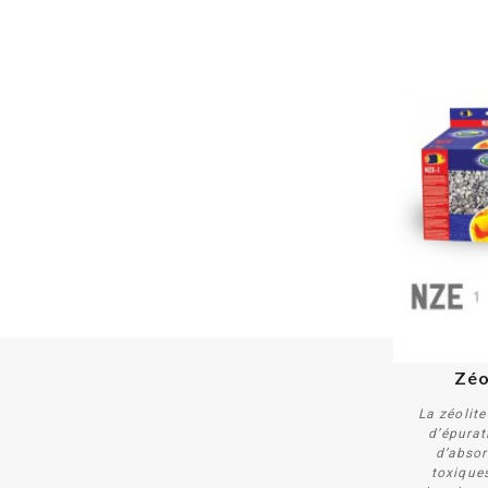
Zéo
La zéolit
d’épurat
d’absor
toxiques