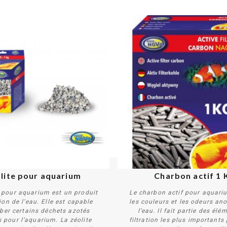
lite pour aquarium
Charbon actif﻿ 1 
e pour aquarium est un produit
Le charbon actif pour aquari
ion de l’eau. Elle est capable
les couleurs et les odeurs an
ber certains déchets azotés
l’eau. Il fait partie des élé
 pour l’aquarium. La zéolite
filtration les plus importants