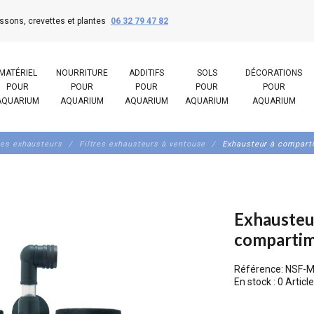
ssons, crevettes et plantes
06 32 79 47 82
MATÉRIEL
NOURRITURE
ADDITIFS
SOLS
DÉCORATIONS
POUR
POUR
POUR
POUR
POUR
AQUARIUM
AQUARIUM
AQUARIUM
AQUARIUM
AQUARIUM
res exhausteurs
Filtres exhausteurs à ventouse
Exhausteur à compar
Exhausteu
comparti
Référence:
NSF-M
En stock :
0 Article