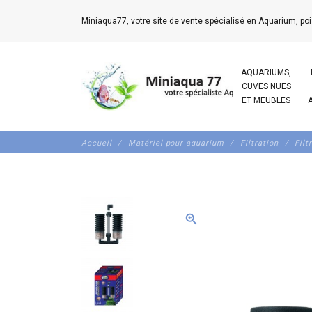
Miniaqua77, votre site de vente spécialisé en Aquarium, poi
AQUARIUMS,
CUVES NUES
ET MEUBLES
Accueil
Matériel pour aquarium
Filtration
Filt
zoom_in