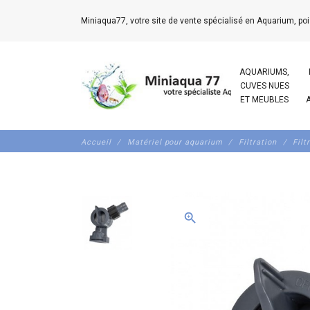
Miniaqua77, votre site de vente spécialisé en Aquarium, poi
AQUARIUMS,
CUVES NUES
ET MEUBLES
Accueil
Matériel pour aquarium
Filtration
Filt
zoom_in