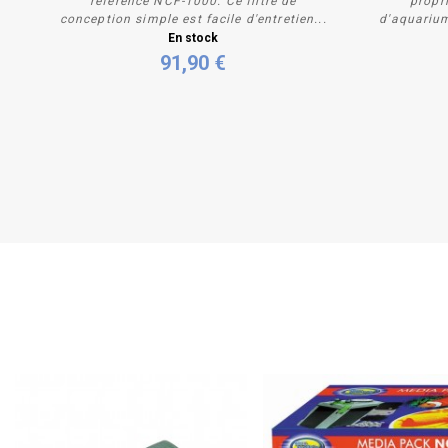
référence NCF-1000. Ce filtre de
propri
conception simple est facile d'entretien...
d'aquariu
Acheter
En stock
91,90 €