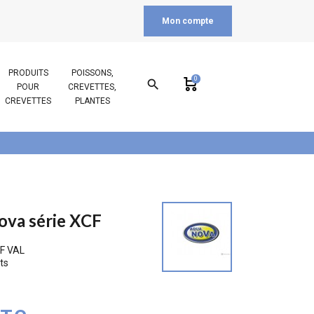
Mon compte
PRODUITS
POISSONS,
0
search
POUR
CREVETTES,
CREVETTES
PLANTES
ova série XCF
F VAL
ts