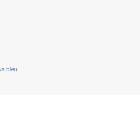
va bleu
.