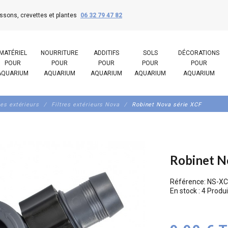
ssons, crevettes et plantes
06 32 79 47 82
MATÉRIEL
NOURRITURE
ADDITIFS
SOLS
DÉCORATIONS
POUR
POUR
POUR
POUR
POUR
AQUARIUM
AQUARIUM
AQUARIUM
AQUARIUM
AQUARIUM
res extérieurs
Filtres extérieurs Nova
Robinet Nova série XCF
Robinet N
Référence:
NS-XC
En stock :
4 Produi