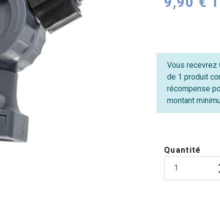
9,90 € 
Vous recevrez 0
de 1 produit co
récompense po
montant minimum
Quantité