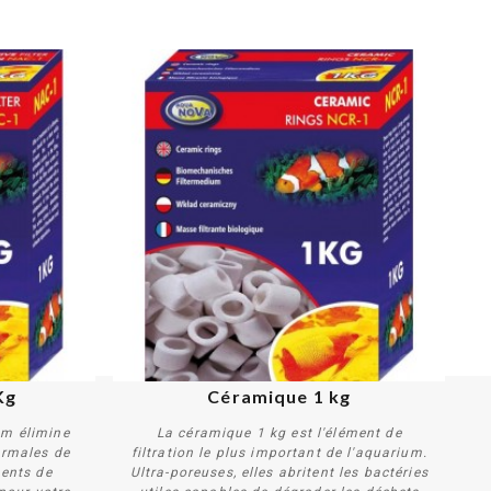
Kg
Céramique 1 kg
um élimine
La céramique 1 kg est l'élément de
ormales de
filtration le plus important de l'aquarium.
ments de
Ultra-poreuses, elles abritent les bactéries