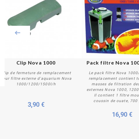
Clip Nova 1000
Pack filtre Nova 10
Clip de fermeture de remplacement
Le pack filtre Nova 100
pour filtre externe d'aquarium Nova
remplacement contient t
1000/1200/1500l/h
masses de filtration des
externes Nova 1000, 1200
Acheter
Acheter
Il contient 1 filtre mo
coussin de ouate, 700 
3,90 €
16,90 €