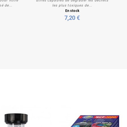
 pour votre
utiles capables de dégrader les déchets
sé de...
les plus toxiques de...
Acheter
En stock
7,20 €