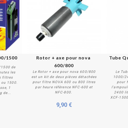
00/1500
Rotor + axe pour nova 
Tube Qu
600/800
0/1500 de
Le Rotor + axe pour nova 600/800
Le Tub
outes les
est un kit de deux pièces détachées
1000/24
 filtres
pour filtre NOVA 600 ou 800 litres
pour 
 ou 1500.
Acheter
par heure référence NFC-600 et
l'ampoul
usse, 1
NFC-800.
2400 li
g de...
XCF-1500 
9,90 €