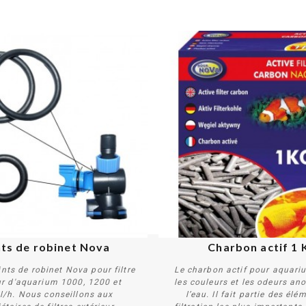
nts de robinet Nova
Charbon actif﻿ 1 
ints de robinet Nova pour filtre
Le charbon actif pour aquari
ur d'aquarium 1000, 1200 et
les couleurs et les odeurs an
l/h. Nous conseillons aux
l’eau. Il fait partie des élé