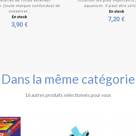
étaires de filtres extérieur
filtration les plus importants
m (toute marque confondue) de
aquarium. Il peut être utili
Acheter
Acheter
conserver...
En stock
En stock
7,20 €
3,90 €
Dans la même catégorie
16 autres produits sélectionnés pour vous