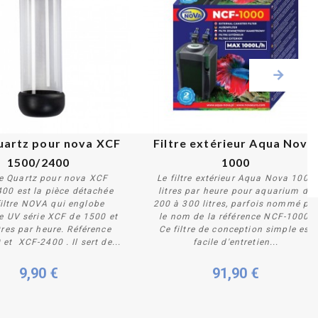
artz pour nova XCF 
Filtre extérieur Aqua Nova 
1500/2400
1000
e Quartz pour nova XCF
Le filtre extérieur Aqua Nova 1000
00 est la pièce détachée
litres par heure pour aquarium de
filtre NOVA qui englobe
200 à 300 litres, parfois nommé pa
Acheter
Acheter
e UV série XCF de 1500 et
le nom de la référence NCF-1000.
tres par heure. Référence
Ce filtre de conception simple est
et XCF-2400 . Il sert de...
facile d'entretien...
9,90 €
91,90 €