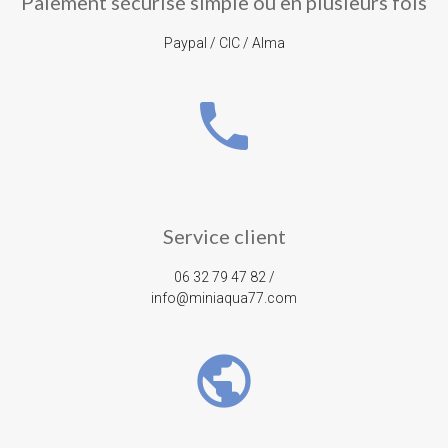
Paiement sécurisé simple ou en plusieurs fois
Paypal / CIC / Alma
phone
Service client
06 32 79 47 82 /
info@miniaqua77.com
public