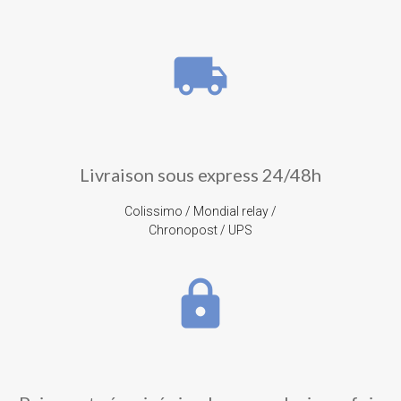
local_shipping
Livraison sous express 24/48h
Colissimo / Mondial relay /
Chronopost / UPS
lock