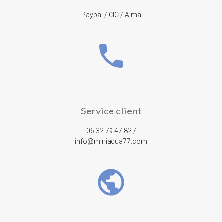
Paypal / CIC / Alma
phone
Service client
06 32 79 47 82 /
info@miniaqua77.com
public