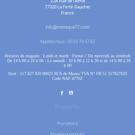
22A Rue de l'Alma
77320 La Ferté-Gaucher
France
info@miniaqua77.com
Appelez-nous :
06 32 79 47 82
Horaires du magasin : Lundi et mardi : Fermé
 //
Du mercredi au vendredi
: De 14 h 00 à 18 h 00
 - 
Le samedi : 10 h 00 à 12 h 30 et de 14 h 00 à 18
h 00
Siret : 517 827 820 00021 RCS de Meaux TVA N° FR 51 517827820
Code NAF 4776Z
Produits
Promotions
Nouveaux produits