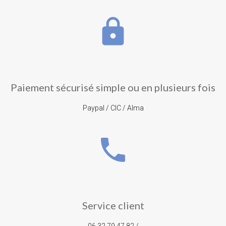
lock
Paiement sécurisé simple ou en plusieurs fois
Paypal / CIC / Alma
phone
Service client
06 32 79 47 82 /