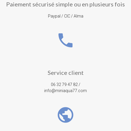
Paiement sécurisé simple ou en plusieurs fois
Paypal / CIC / Alma
phone
Service client
06 32 79 47 82 /
info@miniaqua77.com
public