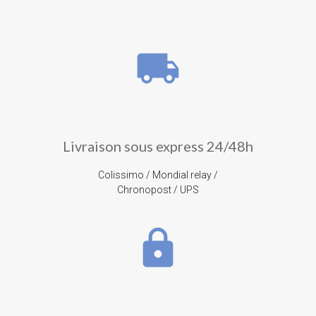
local_shipping
Livraison sous express 24/48h
Colissimo / Mondial relay /
Chronopost / UPS
lock