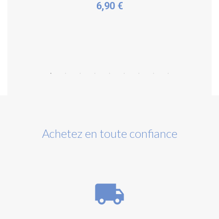
6,90 €
Acheter
Achetez en toute confiance
local_shipping