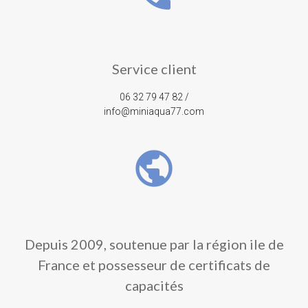
Service client
06 32 79 47 82 /
info@miniaqua77.com
public
Depuis 2009, soutenue par la région ile de
France et possesseur de certificats de
capacités