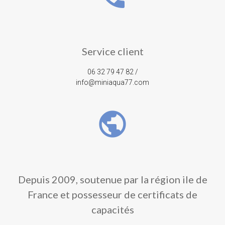
Service client
06 32 79 47 82 /
info@miniaqua77.com
public
Depuis 2009, soutenue par la région ile de
France et possesseur de certificats de
capacités