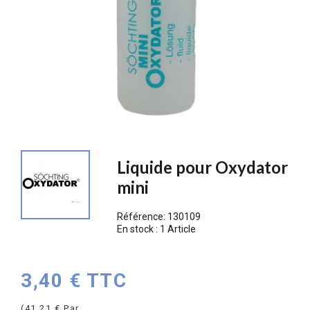
Liquide pour Oxydator
mini
Référence:
130109
En stock :
1 Article
3,40 € TTC
(41,21 € Par