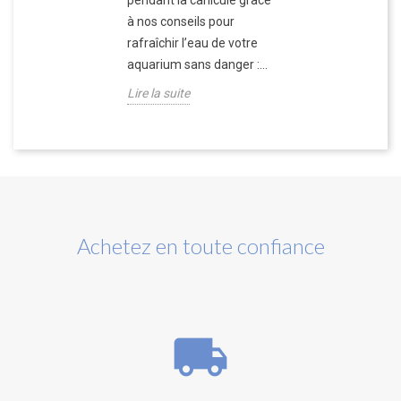
pendant la canicule grâce
à nos conseils pour
rafraîchir l’eau de votre
aquarium sans danger :...
Lire la suite
Achetez en toute confiance
local_shipping