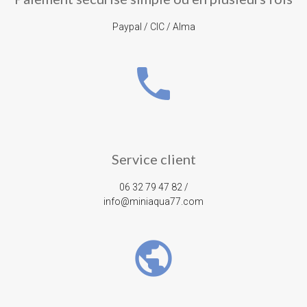
Paypal / CIC / Alma
phone
Service client
06 32 79 47 82 /
info@miniaqua77.com
public