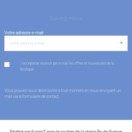
Suivez-nous
Votre adresse e-mail
J'accepte de recevoir par e-mail les offres et nouveautés de la
boutique
Vous pouvez vous désinscrire à tout moment en nous envoyant un
mail via le formulaire de contact
Réalisé par
EcomiZ
avec le soutien de la
région Île-de-France