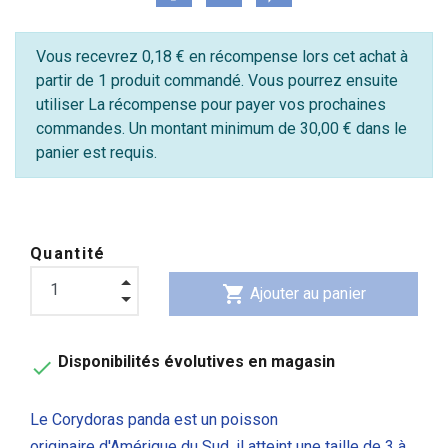
Vous recevrez 0,18 € en récompense lors cet achat à
partir de 1 produit commandé. Vous pourrez ensuite
utiliser La récompense pour payer vos prochaines
commandes. Un montant minimum de 30,00 € dans le
panier est requis.
Quantité
shopping_cart
Ajouter au panier
Disponibilités évolutives en magasin

Le Corydoras panda est un poisson
originaire d'Amérique du Sud, il atteint une taille de 3 à