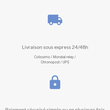
local_shipping
Livraison sous express 24/48h
Colissimo / Mondial relay /
Chronopost / UPS
lock
Paiement sécurisé simple ou en plusieurs fois