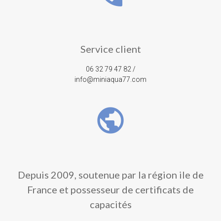
Service client
06 32 79 47 82 /
info@miniaqua77.com
public
Depuis 2009, soutenue par la région ile de
France et possesseur de certificats de
capacités