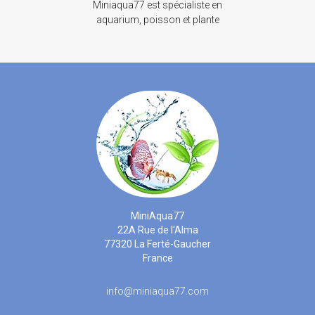
Miniaqua77 est spécialiste en
aquarium, poisson et plante
MiniAqua77
22A Rue de l'Alma
77320 La Ferté-Gaucher
France
info@miniaqua77.com