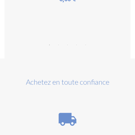
Plus de détails
Achetez en toute confiance
local_shipping