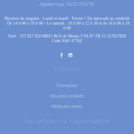
Appelez-nous :
06 32 79 47 82
Horaires du magasin : Lundi et mardi : Fermé
 //
Du mercredi au vendredi
: De 14 h 00 à 18 h 00
 - 
Le samedi : 10 h 00 à 12 h 30 et de 14 h 00 à 18
h 00
Siret : 517 827 820 00021 RCS de Meaux TVA N° FR 51 517827820
Code NAF 4776Z
Produits
Promotions
Nouveaux produits
Meilleures ventes
Nos articles sur l'aquariophilie