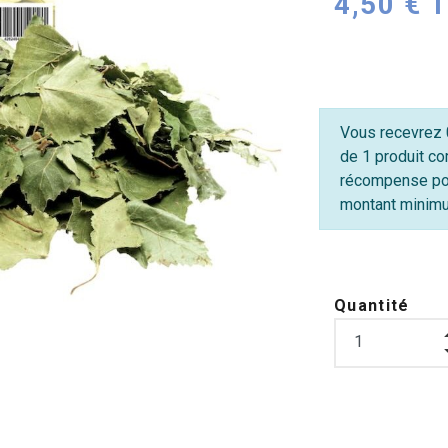
4,50 € 
Vous recevrez 0
de 1 produit co
récompense po
montant minimum
Quantité