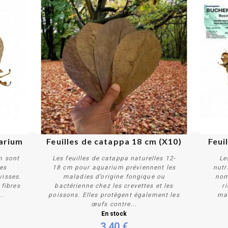
uarium
Feuilles de catappa 18 cm (X10)
Feui
m sont
Les feuilles de catappa naturelles 12-
Le
des
18 cm pour aquarium préviennent les
nutr
visses.
maladies d’origine fongique ou
nom
 fibres
bactérienne chez les crevettes et les
r
..
poissons. Elles protègent également les
mag
Acheter
œufs contre...
En stock
3,40 €