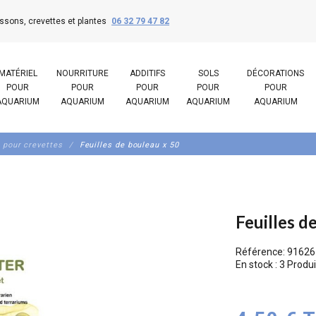
ssons, crevettes et plantes
06 32 79 47 82
MATÉRIEL
NOURRITURE
ADDITIFS
SOLS
DÉCORATIONS
POUR
POUR
POUR
POUR
POUR
AQUARIUM
AQUARIUM
AQUARIUM
AQUARIUM
AQUARIUM
 pour crevettes
Feuilles de bouleau x 50
Feuilles d
Référence:
91626
En stock :
3 Produi