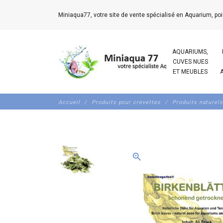
Miniaqua77, votre site de vente spécialisé en Aquarium, poi
AQUARIUMS,
CUVES NUES
ET MEUBLES
Accueil
Produits pour crevettes
Produits naturels
zoom_in