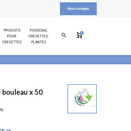
Mon compte
PRODUITS
POISSONS,
0
search
POUR
CREVETTES,
CREVETTES
PLANTES
e bouleau x 50
ts