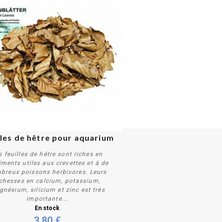
lles de hêtre pour aquarium
s feuilles de hêtre sont riches en
iments utiles aux crevettes et à de
breux poissons herbivores. Leurs
ichesses en calcium, potassium,
nésium, silicium et zinc est très
Acheter
importante...
En stock
3,80 €