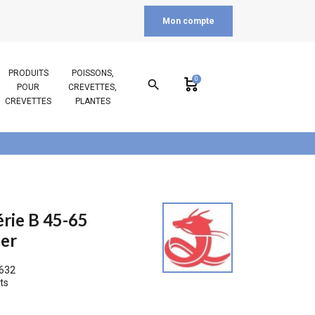
Mon compte
PRODUITS
POISSONS,
0
search
POUR
CREVETTES,
CREVETTES
PLANTES
érie B 45-65
er
632
ts