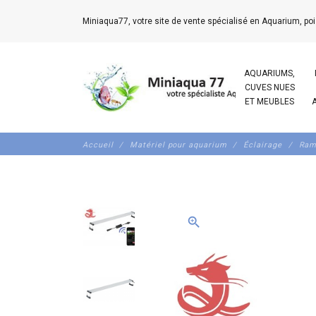
Miniaqua77, votre site de vente spécialisé en Aquarium, poi
AQUARIUMS,
CUVES NUES
ET MEUBLES
Accueil
Matériel pour aquarium
Éclairage
Ram
zoom_in