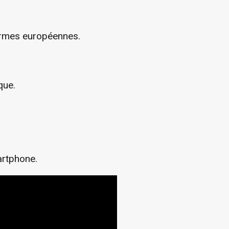
ormes européennes.
que.
artphone.