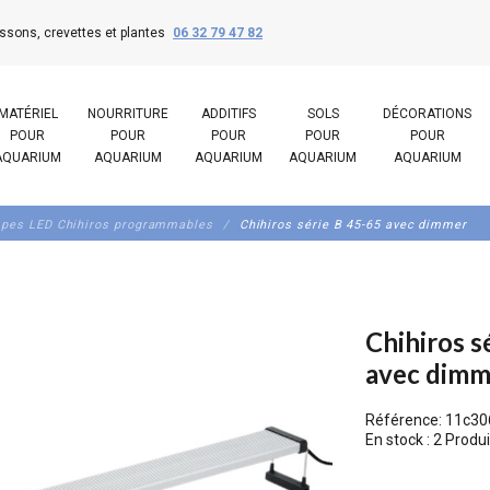
ssons, crevettes et plantes
06 32 79 47 82
MATÉRIEL
NOURRITURE
ADDITIFS
SOLS
DÉCORATIONS
POUR
POUR
POUR
POUR
POUR
AQUARIUM
AQUARIUM
AQUARIUM
AQUARIUM
AQUARIUM
pes LED Chihiros programmables
Chihiros série B 45-65 avec dimmer
Chihiros s
avec dimm
Référence:
11c30
En stock :
2 Produi