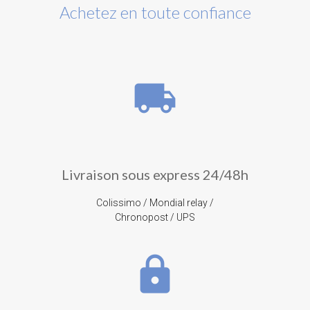
Achetez en toute confiance
local_shipping
Livraison sous express 24/48h
Colissimo / Mondial relay /
Chronopost / UPS
lock