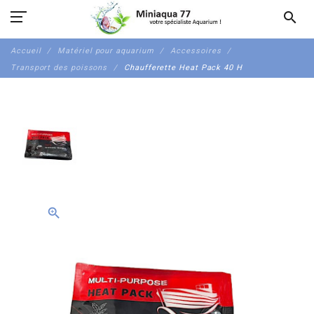
search
Accueil
Matériel pour aquarium
Accessoires
Transport des poissons
Chaufferette Heat Pack 40 H
zoom_in