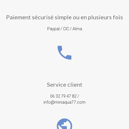
Paiement sécurisé simple ou en plusieurs fois
Paypal / CIC / Alma
phone
Service client
06 32 79 47 82 /
info@miniaqua77.com
public