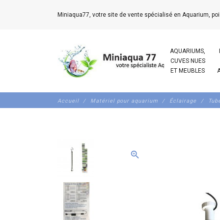
Miniaqua77, votre site de vente spécialisé en Aquarium, poi
AQUARIUMS,
CUVES NUES
ET MEUBLES
Accueil
Matériel pour aquarium
Éclairage
Tub
zoom_in