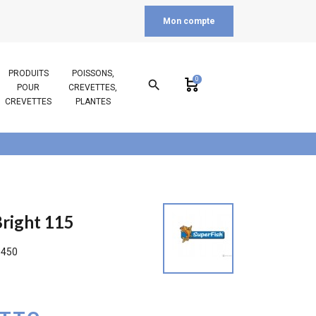
Mon compte
PRODUITS
POISSONS,
0
search
POUR
CREVETTES,
CREVETTES
PLANTES
Bright 115
0450