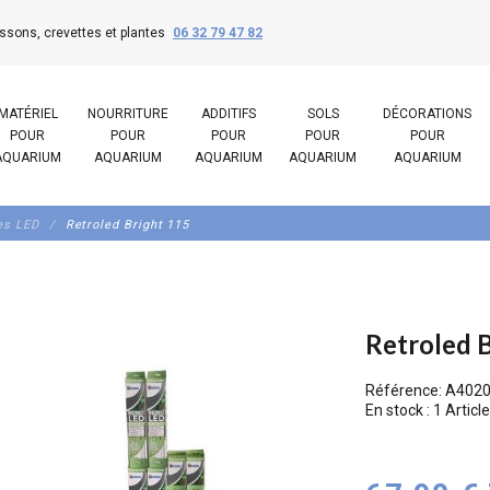
ssons, crevettes et plantes
06 32 79 47 82
MATÉRIEL
NOURRITURE
ADDITIFS
SOLS
DÉCORATIONS
POUR
POUR
POUR
POUR
POUR
AQUARIUM
AQUARIUM
AQUARIUM
AQUARIUM
AQUARIUM
es LED
Retroled Bright 115
Retroled 
Référence:
A402
En stock :
1 Article