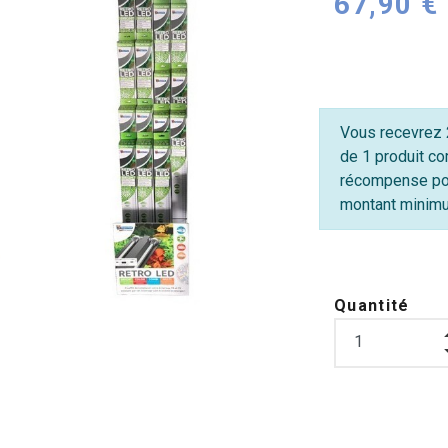
67,90 €
Vous recevrez 2
de 1 produit co
récompense po
montant minimum
Quantité