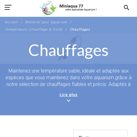
search
Accueil
Matériel pour aquarium
Température (chauffage & froid)
Chauffages
Chauffages
Maintenez une température sable, idéale et adaptée aux
espèces que vous maintenez dans votre aquarium grâce à
notre sélection de chauffages fiables et précis. Adaptés à
toutes les tailles de bacs, nos modèles intérieurs,
Lire plus
extérieurs, électroniques ou compacts garantissent un
expand_more
confort optimal pour vos poissons, crevettes et plantes
aquatiques, tout en assurant la stabilité indispensable à leur
bien-être.