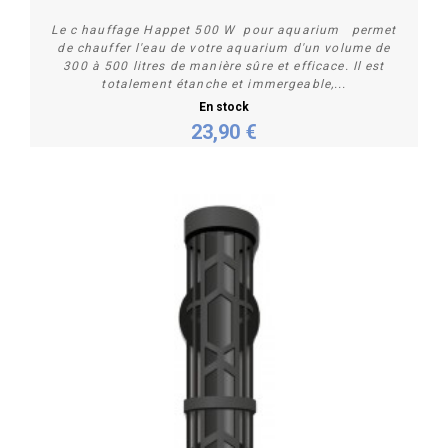
Le c hauffage Happet 500 W pour aquarium permet
de chauffer l'eau de votre aquarium d'un volume de
300 à 500 litres de manière sûre et efficace. Il est
totalement étanche et immergeable,...
En stock
23,90 €
Acheter