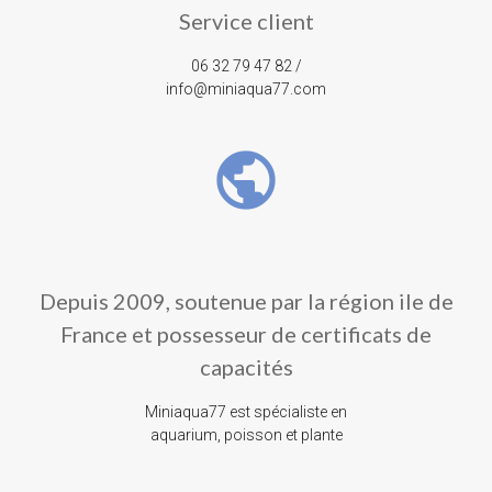
Service client
06 32 79 47 82 /
info@miniaqua77.com
public
Depuis 2009, soutenue par la région ile de
France et possesseur de certificats de
capacités
Miniaqua77 est spécialiste en
aquarium, poisson et plante