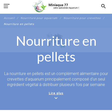
search
Accueil
Nourriture pour aquarium
Nourriture pour crevettes
Nourriture en pellets
Nourriture en
pellets
La nourriture en pellets est un complément alimentaire pour
crevettes d'aquarium principalement composé d'un seul
ingrédient végétal à distribuer plusieurs fois par semaine
afin de varier l'alimentation. Chaque pellet apporte des
Lire plus
bienfaits différents aux crevettes (fibres, vitamines,
expand_more
minéraux, carotène pour la couleur). Varier régulièrement la
nourriture en pellets évite les carences et permet aux