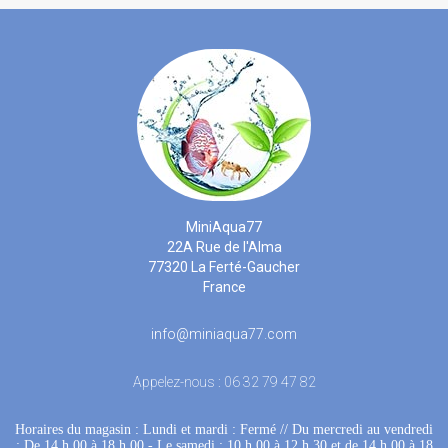
MiniAqua77
22A Rue de l'Alma
77320 La Ferté-Gaucher
France
info@miniaqua77.com
Appelez-nous :
06 32 79 47 82
Horaires du magasin : Lundi et mardi : Fermé
 //
Du mercredi au vendredi
: De 14 h 00 à 18 h 00
 - 
Le samedi : 10 h 00 à 12 h 30 et de 14 h 00 à 18