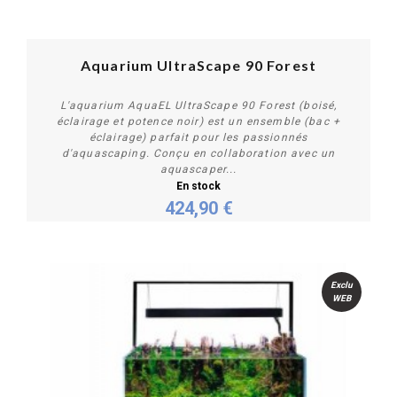
Aquarium UltraScape 90 Forest
L'aquarium AquaEL UltraScape 90 Forest (boisé,
éclairage et potence noir) est un ensemble (bac +
éclairage) parfait pour les passionnés
d'aquascaping. Conçu en collaboration avec un
aquascaper...
En stock
Acheter
424,90 €
Exclu
WEB