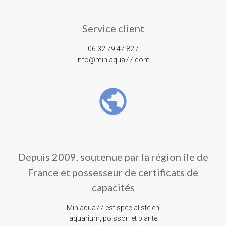
Service client
06 32 79 47 82 /
info@miniaqua77.com
public
Depuis 2009, soutenue par la région ile de
France et possesseur de certificats de
capacités
Miniaqua77 est spécialiste en
aquarium, poisson et plante