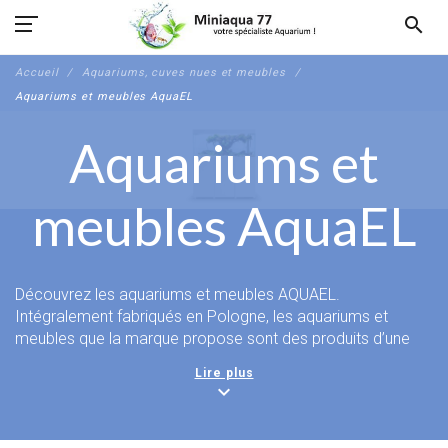
search
Accueil
Aquariums, cuves nues et meubles
Aquariums et meubles AquaEL
Aquariums et
meubles AquaEL
Découvrez les aquariums et meubles AQUAEL.
Intégralement fabriqués en Pologne, les aquariums et
meubles que la marque propose sont des produits d’une
excellente qualité pour un prix très bas.
Lire plus
expand_more
La politique de la marque est moderne, AquaEL ne souhaite
pas imposer à l’aquariophile l’achat de matériel technique
inclus avec l'aquarium. C’est pourquoi tous les modèles de