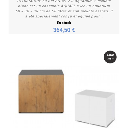
ULTRASCAPE 60 Set SNOW 2.0 Aquarium + meuble
blanc est un ensemble AQUAEL avec un aquarium
60 × 30 × 36 cm de 60 litres et son meuble assorti. Il
a été spécialement conçu et équipé pour...
En stock
364,50 €
Acheter
Exclu
WEB