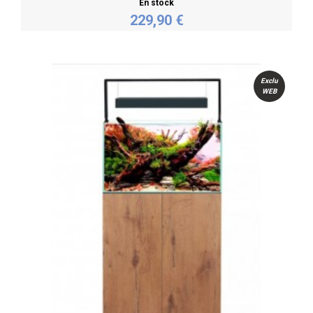
En stock
229,90 €
Acheter
Exclu
WEB