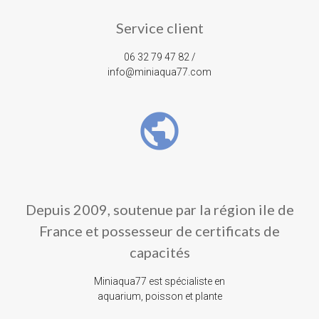
Service client
06 32 79 47 82 /
info@miniaqua77.com
public
Depuis 2009, soutenue par la région ile de
France et possesseur de certificats de
capacités
Miniaqua77 est spécialiste en
aquarium, poisson et plante