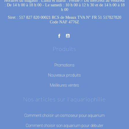
Horaires du magasin : Lundi et mardi : Fermé
 //
Du mercredi au vendredi
: De 14 h 00 à 18 h 00
 - 
Le samedi : 10 h 00 à 12 h 30 et de 14 h 00 à 18
h 00
Siret : 517 827 820 00021 RCS de Meaux TVA N° FR 51 517827820
Code NAF 4776Z
Produits
Promotions
Nouveaux produits
Meilleures ventes
Nos articles sur l'aquariophilie
Comment choisir un osmoseur pour aquarium
Comment choisir son aquarium pour débuter