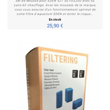
Set de Mousse pour EDEN 521 ou FES200 avec ou
sans kit chauffage. Avec les mousses de la marque,
vous vous assurez d'un fonctionnement optimal de
votre filtre d'aquarium EDEN et éviter le risque...
En stock
25,90 €
Acheter