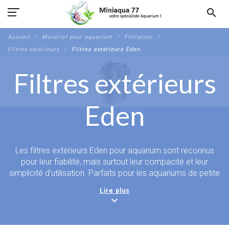
search
Accueil
Matériel pour aquarium
Filtration
Filtres extérieurs
Filtres extérieurs Eden
Filtres extérieurs
Eden
Les filtres extérieurs Eden pour aquarium sont reconnus
pour leur fiabilité, mais surtout leur compacité et leur
simplicité d’utilisation. Parfaits pour les aquariums de petite
à moyenne taille, ils constituent souvent l'unique solution de
Lire plus
filtration externe adapté a de petits bacs, avec une
expand_more
excellente qualité de filtration tout en restant discrets et
silencieux. Grâce à leur conception intelligente, les filtres