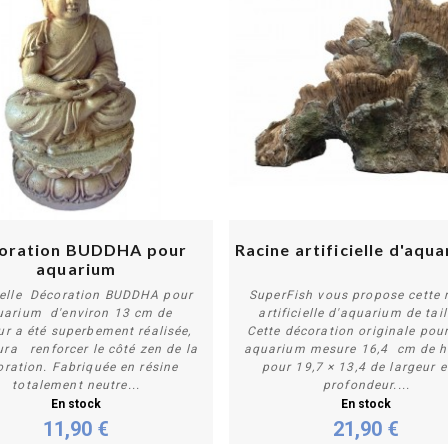
oration BUDDHA pour
Racine artificielle d'aqu
aquarium
belle Décoration BUDDHA pour
SuperFish vous propose cette 
uarium d'environ 13 cm de
artificielle d'aquarium de tail
ur a été superbement réalisée,
Cette décoration originale pour
Acheter
Acheter
ura renforcer le côté zen de la
aquarium mesure 16,4 cm de h
oration. Fabriquée en résine
pour 19,7 × 13,4 de largeur e
totalement neutre...
profondeur....
En stock
En stock
11,90 €
21,90 €