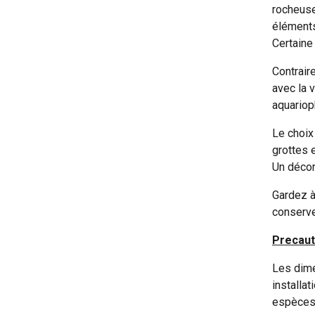
rocheuse
éléments
Certaine
Contrair
avec la 
aquariop
Le choix
grottes 
Un décor 
Gardez à 
conserve
Precauti
Les dime
installa
espèces 