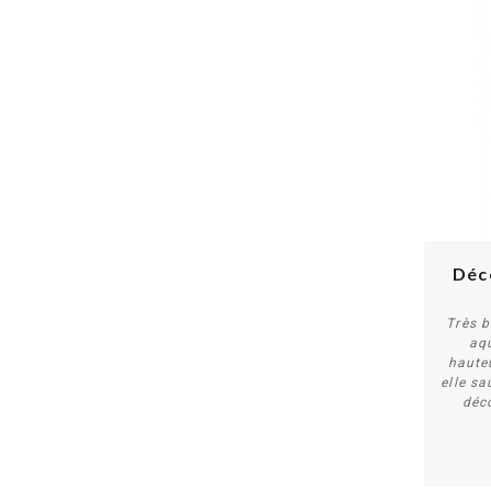
Déc
Très 
aq
haute
elle sa
déc