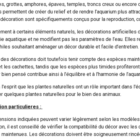
s, grottes, amphores, épaves, temples, troncs creux ou encore 
 permettent de créer du relief et de rendre l’aquarium plus attr
 décoration sont spécifiquements conçus pour la reproduction, c
ement à certains éléments naturels, les décorations artificielles
vie aquatique et ne modifient pas les paramètres de l’eau. Elles r
hiles souhaitant aménager un décor durable et facile d’entretien.
 des décorations doit toutefois tenir compte des espèces mainte
et les cachettes, tandis que les espèces plus timides profiteron
bien pensé contribue ainsi à l’équilibre et à l’harmonie de l’aqua
l'esprit que les plantes naturelles ont un rôle important dans l'éq
r quelques plantes naturelles pour le bien des animaux.
on particulieres :
nsions indiquées peuvent varier légèrement selon les modèles
tion, il est conseillé de vérifier la compatibilité du décor avec 
maintenues. Les décorations doivent être soigneusement rincées à