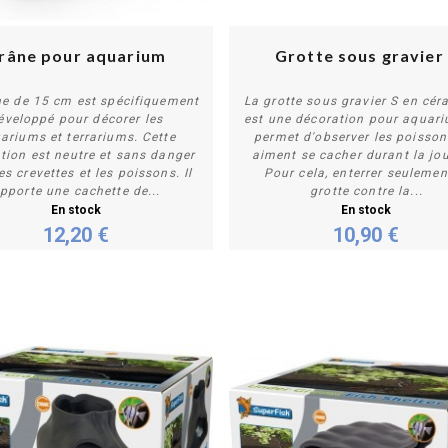
râne pour aquarium
Grotte sous gravier
ne de 15 cm est spécifiquement
La grotte sous gravier S en cé
éveloppé pour décorer les
est une décoration pour aquar
ariums et terrariums. Cette
permet d'observer les poisson
Acheter
Acheter
tion est neutre et sans danger
aiment se cacher durant la jo
es crevettes et les poissons. Il
Pour cela, enterrer seulemen
pporte une cachette de...
grotte contre la...
En stock
En stock
12,20 €
10,90 €