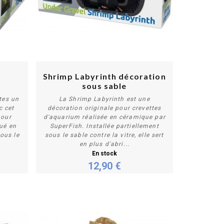
Shrimp Labyrinth décoration
sous sable
tes un
La Shrimp Labyrinth est une
c cet
décoration originale pour crevettes
pour
d'aquarium réalisée en céramique par
Acheter
ué en
SuperFish. Installée partiellement
sous le
sous le sable contre la vitre, elle sert
en plus d'abri...
En stock
12,90 €