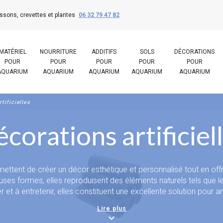
ssons, crevettes et plantes
06 32 79 47 82
MATÉRIEL
NOURRITURE
ADDITIFS
SOLS
DÉCORATIONS
POUR
POUR
POUR
POUR
POUR
AQUARIUM
AQUARIUM
AQUARIUM
AQUARIUM
AQUARIUM
tificielles
corations artificiel
mettent de créer un décor esthétique et personnalisé tout en of
es formes, elles reproduisent des éléments naturels tels que les
er et à entretenir, elles constituent une excellente solution po
 naturelles ou artificielles, les décorations permettent de struct
Lire plus
habitants du bac. Elles conviennent aussi bien aux aquariums c
expand_more