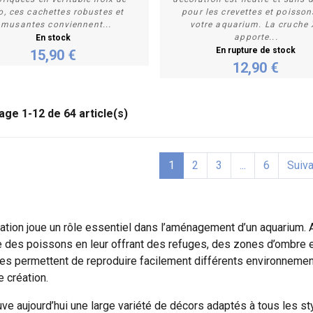
o, ces cachettes robustes et
pour les crevettes et poisson
musantes conviennent...
votre aquarium. La cruche 
apporte...
En stock
En rupture de stock
15,90 €
12,90 €
age 1-12 de 64 article(s)
1
2
3
...
6
Suiva
ation joue un rôle essentiel dans l’aménagement d’un aquarium. Au
e des poissons en leur offrant des refuges, des zones d’ombre 
elles permettent de reproduire facilement différents environneme
e création.
uve aujourd’hui une large variété de décors adaptés à tous les sty