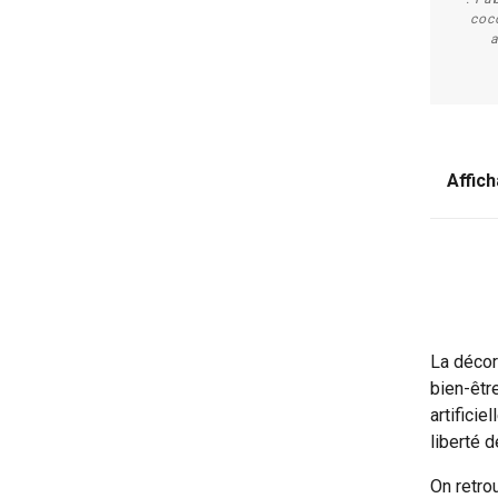
coc
a
Affich
La décor
bien-êtr
artifici
liberté d
On retro