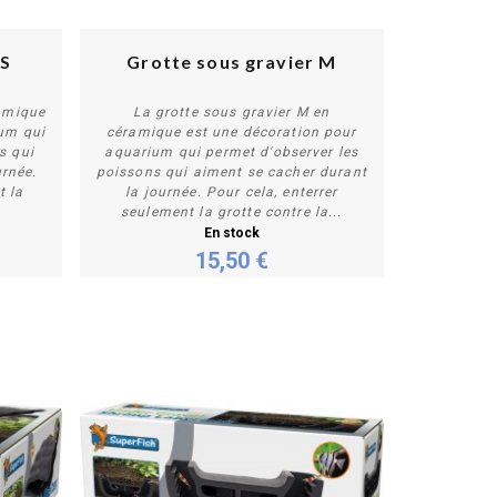
 S
Grotte sous gravier M
ramique
La grotte sous gravier M en
ium qui
céramique est une décoration pour
s qui
aquarium qui permet d'observer les
Acheter
urnée.
poissons qui aiment se cacher durant
t la
la journée. Pour cela, enterrer
seulement la grotte contre la...
En stock
15,50 €