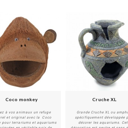
Coco monkey
Cruche XL
rez à vos animaux un refuge
Grande Cruche XL ou amph
rel et original avec la Coco
spécifiquement développée 
 pour terrariums et aquariums
décorer les aquariums. Cet
Acheter
Plus de détails
briquées en véritable noix de
décoration est neutre et sans 