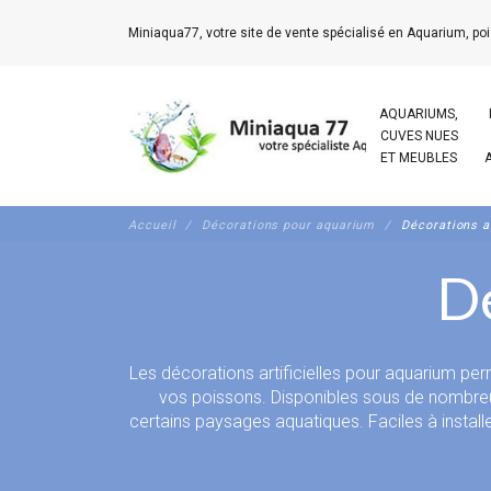
Miniaqua77, votre site de vente spécialisé en Aquarium, poi
AQUARIUMS,
CUVES NUES
ET MEUBLES
Accueil
Décorations pour aquarium
Décorations ar
Dé
Les décorations artificielles pour aquarium per
vos poissons. Disponibles sous de nombreus
certains paysages aquatiques. Faciles à install
les paramètres de l’eau. Associées à des plantes
créer un environnement rassurant pour les 