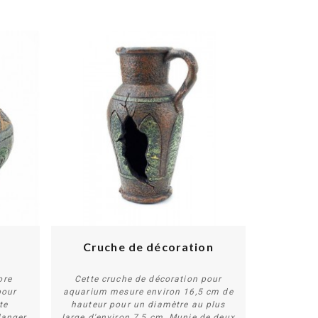
Cruche de décoration
ore
Cette cruche de décoration pour
pour
aquarium mesure environ 16,5 cm de
te
hauteur pour un diamètre au plus
Acheter
danger
large d'environ 7,5 cm. Munie de deux