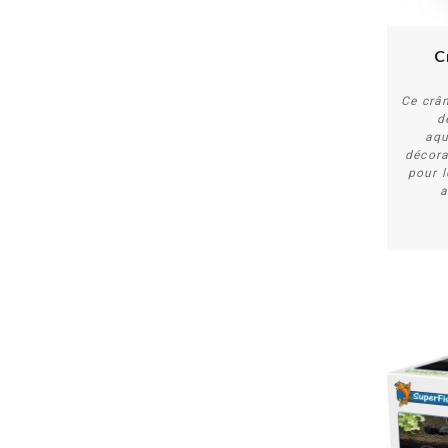
C
Ce crâ
d
aqu
décora
pour l
a