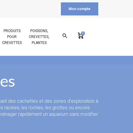
Mon compte
PRODUITS
POISSONS,
0
search
POUR
CREVETTES,
CREVETTES
PLANTES
les
frant des cachettes et des zones d’exploration à
 racines, les roches, les grottes ou encore
ur aménager rapidement un aquarium sans modifier
urer l’espace, de délimiter des territoires et de
ommunautaires qu’aux aquariums thématiques.