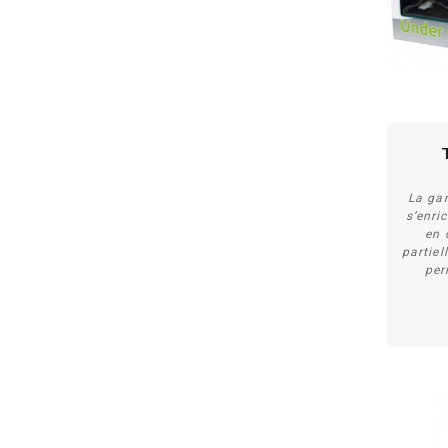
La ga
s’enri
en 
partiel
per