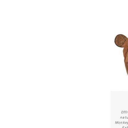
Off
natu
Monkey
. Fa