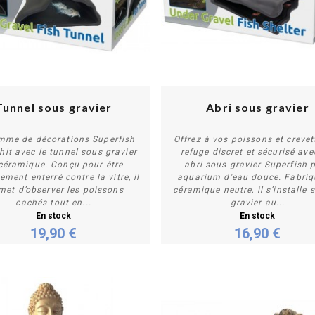
Tunnel sous gravier
Abri sous gravier
mme de décorations Superfish
Offrez à vos poissons et crevet
chit avec le tunnel sous gravier
refuge discret et sécurisé ave
céramique. Conçu pour être
abri sous gravier Superfish 
Acheter
Acheter
lement enterré contre la vitre, il
aquarium d'eau douce. Fabriq
met d’observer les poissons
céramique neutre, il s’installe 
cachés tout en...
gravier au...
En stock
En stock
19,90 €
16,90 €