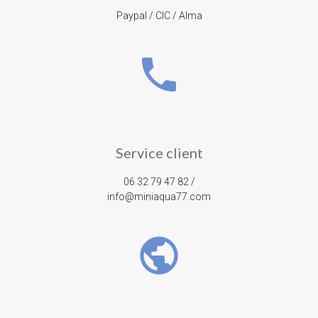
Paypal / CIC / Alma
phone
Service client
06 32 79 47 82 /
info@miniaqua77.com
public