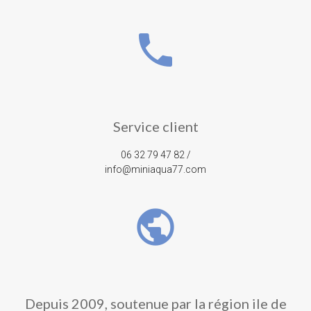
phone
Service client
06 32 79 47 82 /
info@miniaqua77.com
public
Depuis 2009, soutenue par la région ile de