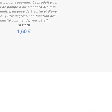
et L pour aquarium. Ce produit pour
u de pompe à air standard 4/6 mm
amètre, dispose de 1 sortie et d'une
e. ( Prix dégressif en fonction des
uantité commandé, voir détail...
Acheter
En stock
1,60 €