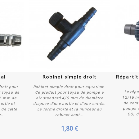
tal
Robinet simple droit
Répartit
roit pour
Robinet simple droit pour aquarium.
Le répa
r tuyau de
Ce produit pour tuyau de pompe à
12/16 m
/6 mm de
air standard 4/6 mm de diamètre
de cont
ortie et
dispose d'une sortie et d'une entrée.
Acheter
pompe et
n de cette
La forme droite et la minceur du
CO₂ d
...
robinet sont...
1,80 €