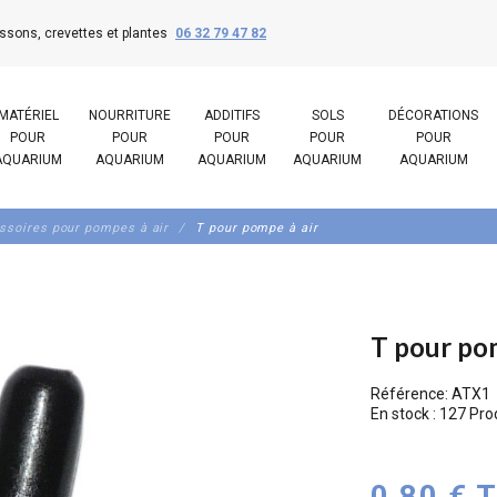
ssons, crevettes et plantes
06 32 79 47 82
MATÉRIEL
NOURRITURE
ADDITIFS
SOLS
DÉCORATIONS
POUR
POUR
POUR
POUR
POUR
AQUARIUM
AQUARIUM
AQUARIUM
AQUARIUM
AQUARIUM
ssoires pour pompes à air
T pour pompe à air
T pour pom
Référence:
ATX1
En stock :
127 Pro
0,80 € 