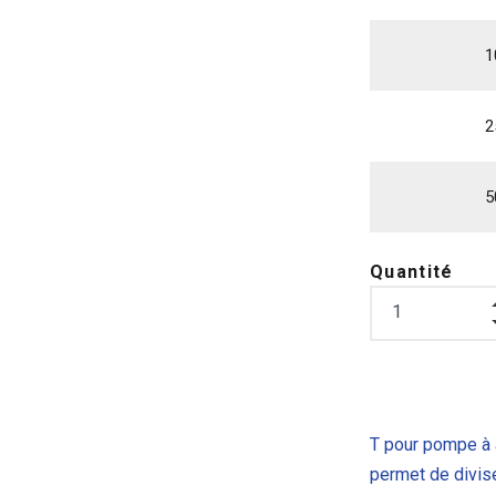
1
2
5
Quantité
T pour pompe à a
permet de divis