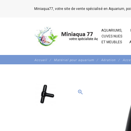
Miniaqua77, votre site de vente spécialisé en Aquarium, poi
AQUARIUMS,
CUVES NUES
ET MEUBLES
Accueil
Matériel pour aquarium
Aération
Acce
zoom_in