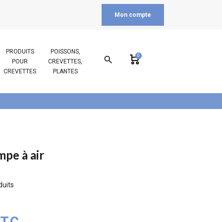
Mon compte
PRODUITS
POISSONS,
0
search
POUR
CREVETTES,
CREVETTES
PLANTES
pe à air
duits
TTC