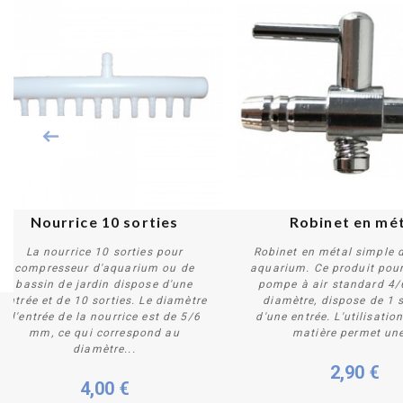
Nourrice 10 sorties
Robinet en mé
La nourrice 10 sorties pour
Robinet en métal simple d
compresseur d'aquarium ou de
aquarium. Ce produit pou
bassin de jardin dispose d'une
pompe à air standard 4
entrée et de 10 sorties. Le diamètre
diamètre, dispose de 1 s
Plus de détails
Acheter
d'entrée de la nourrice est de 5/6
d'une entrée. L'utilisatio
mm, ce qui correspond au
matière permet une
diamètre...
2,90 €
4,00 €