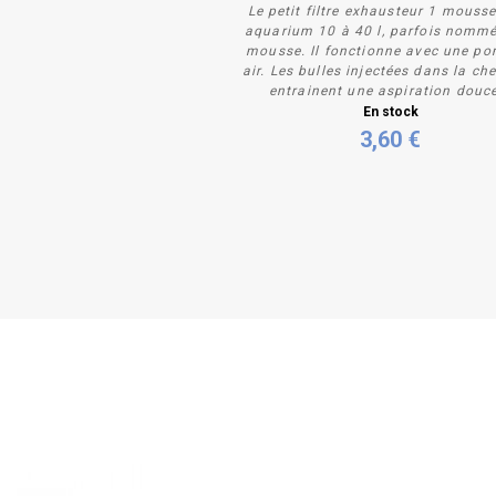
Le petit filtre exhausteur 1 mouss
aquarium 10 à 40 l, parfois nommé 
mousse. Il fonctionne avec une p
air. Les bulles injectées dans la c
entrainent une aspiration douce
Acheter
En stock
3,60 €