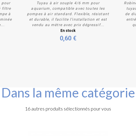
e pour
Tuyau à air souple 4/6 mm pour
Robin
filtre
aquarium, compatible avec toutes les
tuya
ompe à
pompes à air standard. Flexible, résistant
de di
heminée
et durable, il facilite l’installation et est
entré
...
vendu au mètre avec prix dégressif...
q
Acheter
En stock
0,60 €
Dans la même catégorie
16 autres produits sélectionnés pour vous