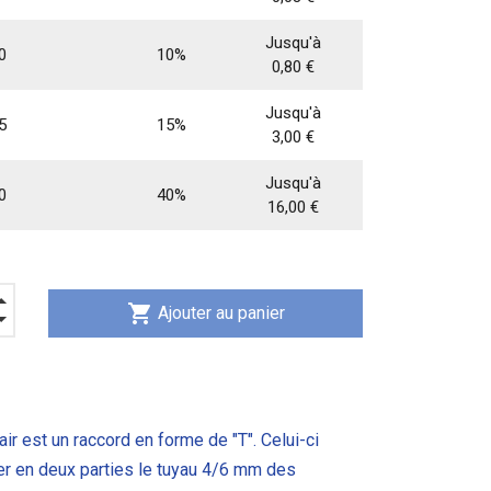
Jusqu'à
0
10%
0,80 €
Jusqu'à
5
15%
3,00 €
Jusqu'à
0
40%
16,00 €
shopping_cart
Ajouter au panier
ir est un raccord en forme de "T". Celui-ci
er en deux parties le tuyau 4/6 mm des