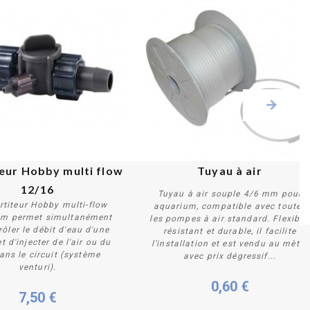
eur Hobby multi flow 
Tuyau à air
12/16
Tuyau à air souple 4/6 mm pour
rtiteur Hobby multi-flow
aquarium, compatible avec toutes
m permet simultanément
les pompes à air standard. Flexible,
rôler le débit d'eau d'une
résistant et durable, il facilite
Acheter
Acheter
 d'injecter de l'air ou du
l’installation et est vendu au mètre
ans le circuit (système
avec prix dégressif...
venturi).
0,60 €
7,50 €