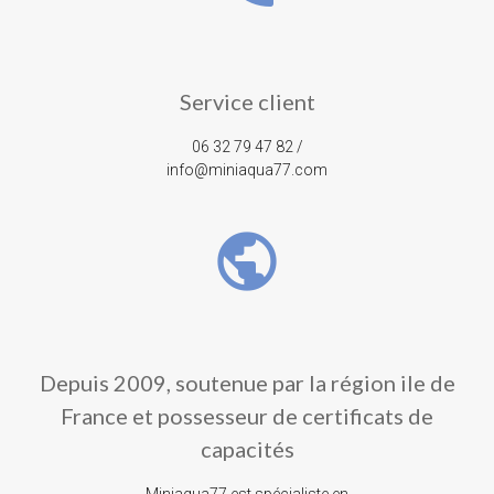
Service client
06 32 79 47 82 /
info@miniaqua77.com
public
Depuis 2009, soutenue par la région ile de
France et possesseur de certificats de
capacités
Miniaqua77 est spécialiste en