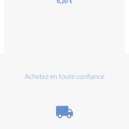
6,20 €
Acheter
Achetez en toute confiance
local_shipping