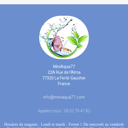
MiniAqua77
22A Rue de l'Alma
77320 La Ferté-Gaucher
France
info@miniaqua77.com
Appelez-nous :
06 32 79 47 82
Horaires du magasin : Lundi et mardi : Fermé
 //
Du mercredi au vendredi