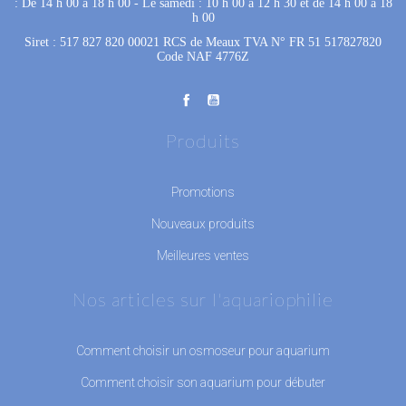
: De 14 h 00 à 18 h 00
 - 
Le samedi : 10 h 00 à 12 h 30 et de 14 h 00 à 18
h 00
Siret : 517 827 820 00021 RCS de Meaux TVA N° FR 51 517827820
Code NAF 4776Z
Produits
Promotions
Nouveaux produits
Meilleures ventes
Nos articles sur l'aquariophilie
Comment choisir un osmoseur pour aquarium
Comment choisir son aquarium pour débuter