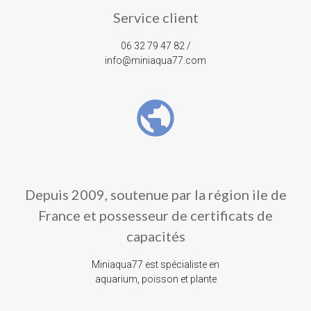
Service client
06 32 79 47 82 /
info@miniaqua77.com
public
Depuis 2009, soutenue par la région ile de
France et possesseur de certificats de
capacités
Miniaqua77 est spécialiste en
aquarium, poisson et plante