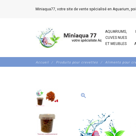
Miniaqua77, votre site de vente spécialisé en Aquarium, poi
AQUARIUMS,
CUVES NUES
ET MEUBLES
Accueil
Produits pour crevettes
Aliments pour cr
zoom_in