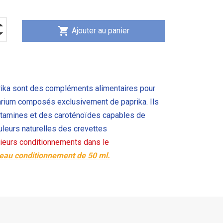
shopping_cart
Ajouter au panier
rika sont des compléments alimentaires pour
arium composés exclusivement de paprika. Ils
itamines et des caroténoïdes capables de
uleurs naturelles des crevettes
ieurs conditionnements dans le
eau conditionnement de 50 ml.