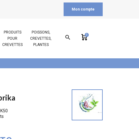
Mon compte
PRODUITS
POISSONS,
0
search
POUR
CREVETTES,
CREVETTES
PLANTES
prika
PK50
ts