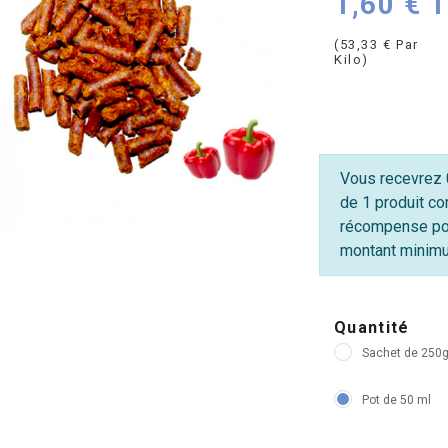
1,60 € 
(53,33 € Par
Kilo)
Vous recevrez 0
de 1 produit co
récompense po
montant minimum
Quantité
Sachet de 250
Pot de 50 ml