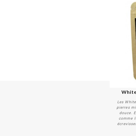
White
Les White
pierres m
douce. E
comme le
écrevisse