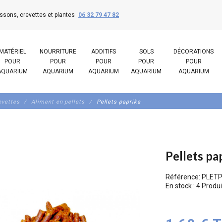
ssons, crevettes et plantes
06 32 79 47 82
MATÉRIEL
NOURRITURE
ADDITIFS
SOLS
DÉCORATIONS
POUR
POUR
POUR
POUR
POUR
AQUARIUM
AQUARIUM
AQUARIUM
AQUARIUM
AQUARIUM
evettes
Aliment en pellets
Pellets paprika
Pellets pa
Référence:
PLET
En stock :
4 Produi