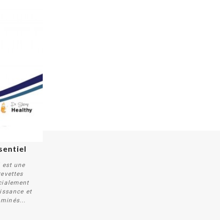
sentiel
 est une
revettes
cialement
oissance et
aminés...