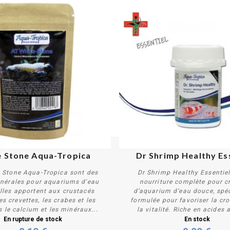
 Stone Aqua-Tropica
Dr Shrimp Healthy Es
 Stone Aqua-Tropica sont des
Dr Shrimp Healthy Essentiel
inérales pour aquariums d'eau
nourriture complète pour c
lles apportent aux crustacés
d’aquarium d’eau douce, spé
s crevettes, les crabes et les
formulée pour favoriser la cr
s le calcium et les minéraux...
la vitalité. Riche en acides 
Plus de détails
Acheter
En rupture de stock
En stock