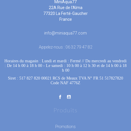
MiniAqua77
22A Rue de l'Alma
77320 La Ferté-Gaucher
France
info@miniaqua77.com
Appelez-nous :
06 32 79 47 82
Horaires du magasin : Lundi et mardi : Fermé
 //
Du mercredi au vendredi
: De 14 h 00 à 18 h 00
 - 
Le samedi : 10 h 00 à 12 h 30 et de 14 h 00 à 18
h 00
Siret : 517 827 820 00021 RCS de Meaux TVA N° FR 51 517827820
Code NAF 4776Z
Produits
Promotions