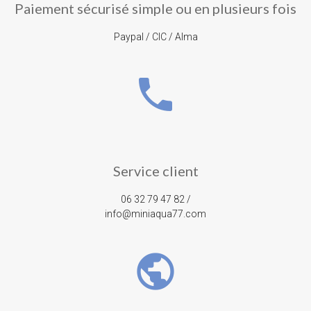
Paiement sécurisé simple ou en plusieurs fois
Paypal / CIC / Alma
phone
Service client
06 32 79 47 82 /
info@miniaqua77.com
public