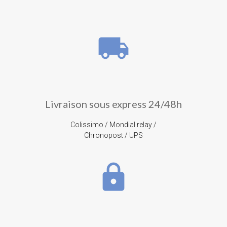
local_shipping
Livraison sous express 24/48h
Colissimo / Mondial relay /
Chronopost / UPS
lock