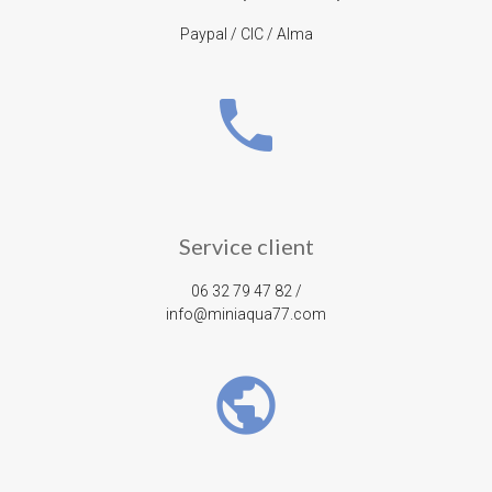
Paypal / CIC / Alma
phone
Service client
06 32 79 47 82 /
info@miniaqua77.com
public