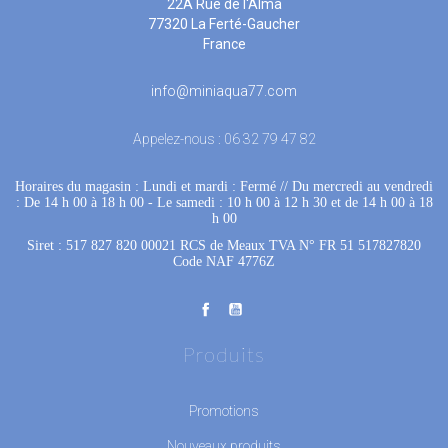
22A Rue de l'Alma
77320 La Ferté-Gaucher
France
info@miniaqua77.com
Appelez-nous :
06 32 79 47 82
Horaires du magasin : Lundi et mardi : Fermé
 //
Du mercredi au vendredi
: De 14 h 00 à 18 h 00
 - 
Le samedi : 10 h 00 à 12 h 30 et de 14 h 00 à 18
h 00
Siret : 517 827 820 00021 RCS de Meaux TVA N° FR 51 517827820
Code NAF 4776Z
Produits
Promotions
Nouveaux produits