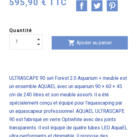
595,90 € TTC
Quantité
shopping_cart
Ajouter au panier
ULTRASCAPE 90 set Forest 2.0 Aquarium + meuble est
un ensemble AQUAEL avec un aquarium 90 × 60 × 45
cm de 240 litres et son meuble assorti. Il a été
spécialement conçu et équipé pour l'aquascaping par
un aquascapeur professionnel. AQUAEL
ULTRASCAPE
90 est fabriqué en verre Optiwhite avec des joints
transparents. Il est équipé de quatre tubes LED AquaEL
ultra-performants et dimmable. Il propose des