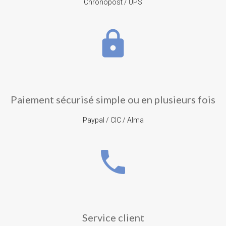
Chronopost / UPS
lock
Paiement sécurisé simple ou en plusieurs fois
Paypal / CIC / Alma
phone
Service client