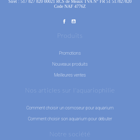
Siret : 517 827 820 00021 RCS de Meaux TVA N° FR 51 517827820
Code NAF 4776Z
Produits
Promotions
Nouveaux produits
Meilleures ventes
Nos articles sur l'aquariophilie
Comment choisir un osmoseur pour aquarium
Comment choisir son aquarium pour débuter
Notre société