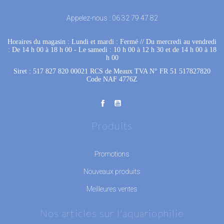
Appelez-nous :
06 32 79 47 82
Horaires du magasin : Lundi et mardi : Fermé
 //
Du mercredi au vendredi
: De 14 h 00 à 18 h 00
 - 
Le samedi : 10 h 00 à 12 h 30 et de 14 h 00 à 18
h 00
Siret : 517 827 820 00021 RCS de Meaux TVA N° FR 51 517827820
Code NAF 4776Z
Produits
Promotions
Nouveaux produits
Meilleures ventes
Nos articles sur l'aquariophilie