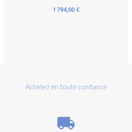
1 794,00 €
Plus de détails
Achetez en toute confiance
local_shipping