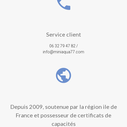
phone
Service client
06 32 79 47 82 /
info@miniaqua77.com
public
Depuis 2009, soutenue par la région ile de
France et possesseur de certificats de
capacités