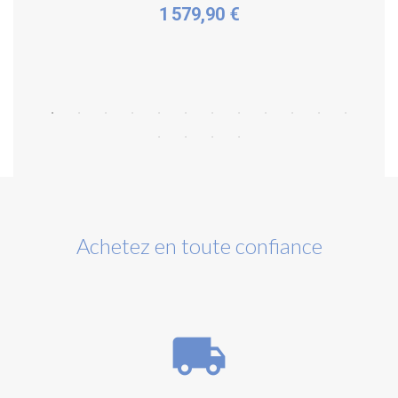
1 579,90 €
Plus de détails
Achetez en toute confiance
local_shipping