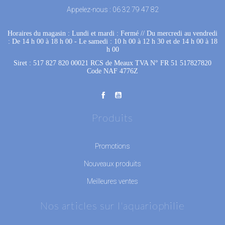
Appelez-nous :
06 32 79 47 82
Horaires du magasin : Lundi et mardi : Fermé
 //
Du mercredi au vendredi
: De 14 h 00 à 18 h 00
 - 
Le samedi : 10 h 00 à 12 h 30 et de 14 h 00 à 18
h 00
Siret : 517 827 820 00021 RCS de Meaux TVA N° FR 51 517827820
Code NAF 4776Z
Produits
Promotions
Nouveaux produits
Meilleures ventes
Nos articles sur l'aquariophilie