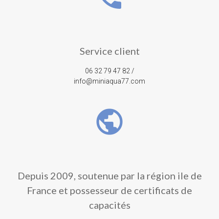
Service client
06 32 79 47 82 /
info@miniaqua77.com
public
Depuis 2009, soutenue par la région ile de
France et possesseur de certificats de
capacités