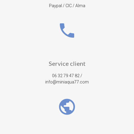
Paypal / CIC / Alma
phone
Service client
06 32 79 47 82 /
info@miniaqua77.com
public