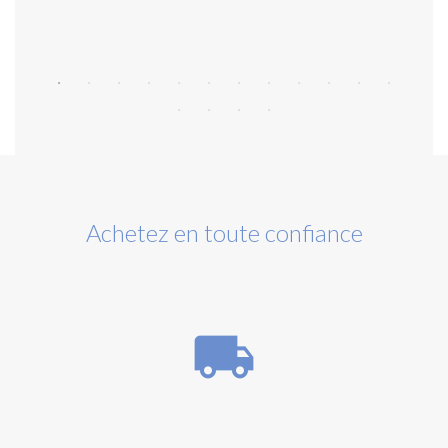
Achetez en toute confiance
local_shipping