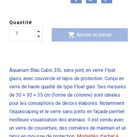
Quantité
shopping_cart
Ajouter au panier
Aquarium Blau Cubic 30L sans joint, en verre Float
glass, avec couvercle et tapis de protection. Conçu en
verre de haute qualité de type Float glas. Ses mesures
de 30 × 30 × 35 cm (forme de colonne) sont idéales
pour les conceptions de décors élaborés. Notamment
l'aquascaping et le verre sans joints en façade permet
meilleure visualisation des animaux. Il est vendu avec
un verre de couverture, des cornières de maintien et un
tapis en mousse de protection.
M
odalités d'achat à