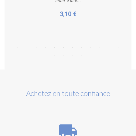
muni d'une...
3,10 €
Acheter
Achetez en toute confiance
local_shipping