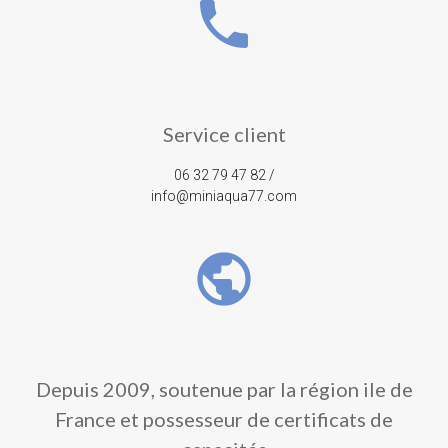
phone
Service client
06 32 79 47 82 /
info@miniaqua77.com
public
Depuis 2009, soutenue par la région ile de
France et possesseur de certificats de