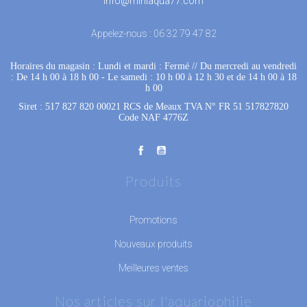
info@miniaqua77.com
Appelez-nous :
06 32 79 47 82
Horaires du magasin : Lundi et mardi : Fermé
 //
Du mercredi au vendredi
: De 14 h 00 à 18 h 00
 - 
Le samedi : 10 h 00 à 12 h 30 et de 14 h 00 à 18
h 00
Siret : 517 827 820 00021 RCS de Meaux TVA N° FR 51 517827820
Code NAF 4776Z
Produits
Promotions
Nouveaux produits
Meilleures ventes
Nos articles sur l'aquariophilie