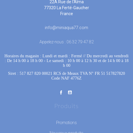
22A Rue de l'Alma
77320 La Ferté-Gaucher
France
info@miniaqua77.com
Appelez-nous :
06 32 79 47 82
Horaires du magasin : Lundi et mardi : Fermé
 //
Du mercredi au vendredi
: De 14 h 00 à 18 h 00
 - 
Le samedi : 10 h 00 à 12 h 30 et de 14 h 00 à 18
h 00
Siret : 517 827 820 00021 RCS de Meaux TVA N° FR 51 517827820
Code NAF 4776Z
Produits
Promotions
Nouveaux produits