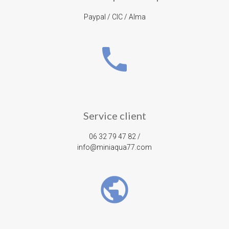
Paypal / CIC / Alma
phone
Service client
06 32 79 47 82 /
info@miniaqua77.com
public