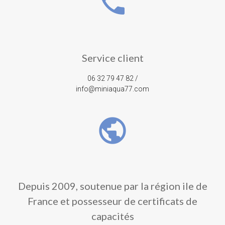
phone
Service client
06 32 79 47 82 /
info@miniaqua77.com
public
Depuis 2009, soutenue par la région ile de
France et possesseur de certificats de
capacités