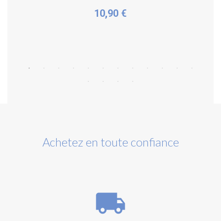
10,90 €
Plus de détails
Achetez en toute confiance
local_shipping