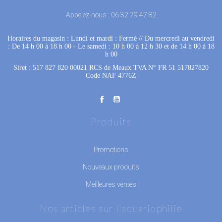
Appelez-nous :
06 32 79 47 82
Horaires du magasin : Lundi et mardi : Fermé
 //
Du mercredi au vendredi
: De 14 h 00 à 18 h 00
 - 
Le samedi : 10 h 00 à 12 h 30 et de 14 h 00 à 18
h 00
Siret : 517 827 820 00021 RCS de Meaux TVA N° FR 51 517827820
Code NAF 4776Z
Produits
Promotions
Nouveaux produits
Meilleures ventes
Nos articles sur l'aquariophilie