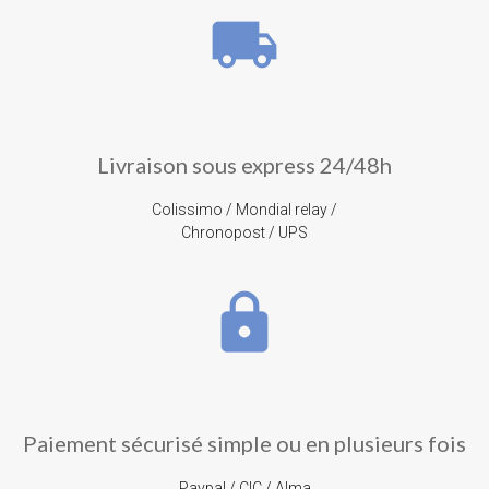
local_shipping
Livraison sous express 24/48h
Colissimo / Mondial relay /
Chronopost / UPS
lock
Paiement sécurisé simple ou en plusieurs fois
Paypal / CIC / Alma