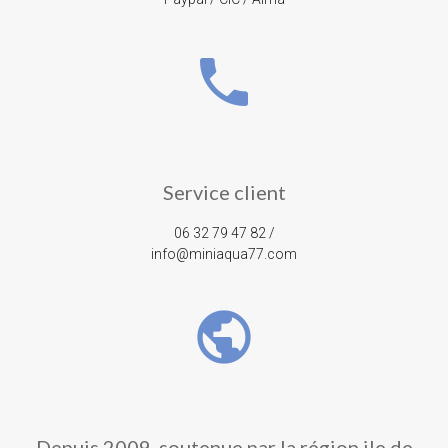
phone
Service client
06 32 79 47 82 /
info@miniaqua77.com
public
Depuis 2009, soutenue par la région ile de