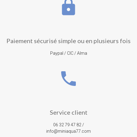
lock
Paiement sécurisé simple ou en plusieurs fois
Paypal / CIC / Alma
phone
Service client
06 32 79 47 82 /
info@miniaqua77.com