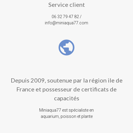
Service client
06 32 79 47 82 /
info@miniaqua77.com
public
Depuis 2009, soutenue par la région ile de
France et possesseur de certificats de
capacités
Miniaqua77 est spécialiste en
aquarium, poisson et plante